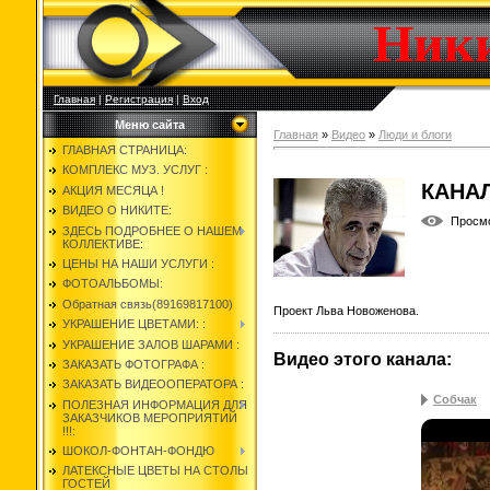
Ник
Главная
|
Регистрация
|
Вход
Меню сайта
Главная
»
Видео
»
Люди и блоги
ГЛАВНАЯ СТРАНИЦА:
КОМПЛЕКС МУЗ. УСЛУГ :
КАНАЛ
АКЦИЯ МЕСЯЦА !
ВИДЕО О НИКИТЕ:
Просм
ЗДЕСЬ ПОДРОБНЕЕ О НАШЕМ
КОЛЛЕКТИВЕ:
ЦЕНЫ НА НАШИ УСЛУГИ :
ФОТОАЛЬБОМЫ:
Обратная связь(89169817100)
Проект Льва Новоженова.
УКРАШЕНИЕ ЦВЕТАМИ: :
УКРАШЕНИЕ ЗАЛОВ ШАРАМИ :
Видео этого канала
:
ЗАКАЗАТЬ ФОТОГРАФА :
ЗАКАЗАТЬ ВИДЕООПЕРАТОРА :
Собчак
ПОЛЕЗНАЯ ИНФОРМАЦИЯ ДЛЯ
ЗАКАЗЧИКОВ МЕРОПРИЯТИЙ
!!!:
ШОКОЛ-ФОНТАН-ФОНДЮ
ЛАТЕКСНЫЕ ЦВЕТЫ НА СТОЛЫ
ГОСТЕЙ