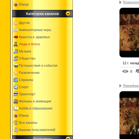
Психоло
Юмор
Категории каналов
Другое
Компьютерные игры
Красота и здоровье
Люди и блоги
Музыка
Общество
12 г. назад
Путешествия и события
0
Развлечения
Сериалы
Перифер
Спорт
Транспорт
Фильмы и анимация
Хобби и образование
Юмор
Все каналы
Каналы пользователей