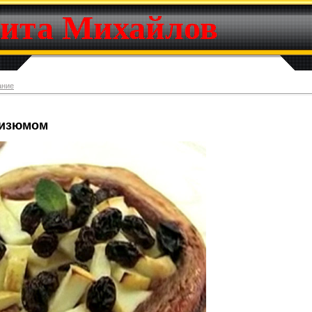
ита Михайлов
ание
 изюмом