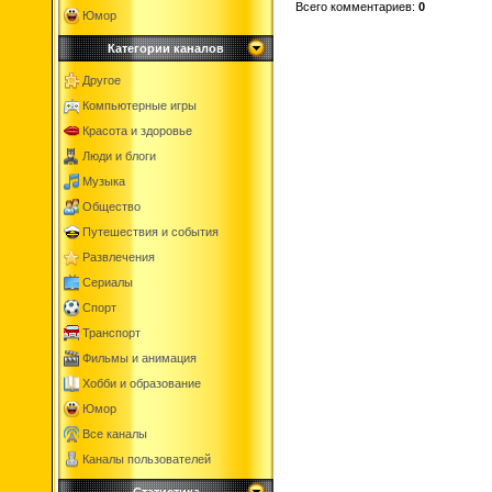
Всего комментариев
:
0
Юмор
Категории каналов
Другое
Компьютерные игры
Красота и здоровье
Люди и блоги
Музыка
Общество
Путешествия и события
Развлечения
Сериалы
Спорт
Транспорт
Фильмы и анимация
Хобби и образование
Юмор
Все каналы
Каналы пользователей