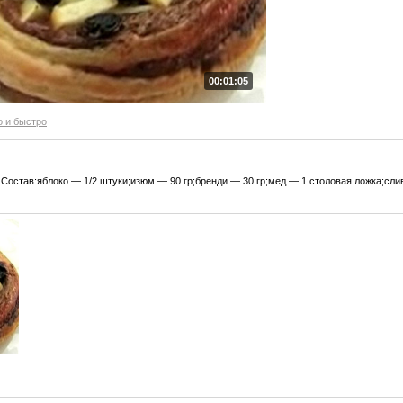
00:01:05
о и быстро
а.Состав:яблоко — 1/2 штуки;изюм — 90 гр;бренди — 30 гр;мед — 1 столовая ложка;сли