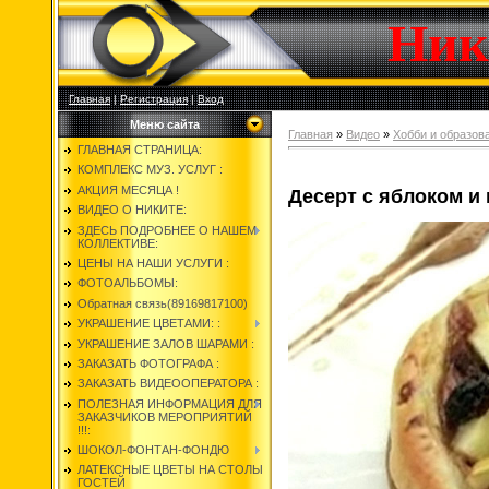
Ник
Главная
|
Регистрация
|
Вход
Меню сайта
Главная
»
Видео
»
Хобби и образов
ГЛАВНАЯ СТРАНИЦА:
КОМПЛЕКС МУЗ. УСЛУГ :
АКЦИЯ МЕСЯЦА !
Десерт с яблоком и
ВИДЕО О НИКИТЕ:
ЗДЕСЬ ПОДРОБНЕЕ О НАШЕМ
КОЛЛЕКТИВЕ:
ЦЕНЫ НА НАШИ УСЛУГИ :
ФОТОАЛЬБОМЫ:
Обратная связь(89169817100)
УКРАШЕНИЕ ЦВЕТАМИ: :
УКРАШЕНИЕ ЗАЛОВ ШАРАМИ :
ЗАКАЗАТЬ ФОТОГРАФА :
ЗАКАЗАТЬ ВИДЕООПЕРАТОРА :
ПОЛЕЗНАЯ ИНФОРМАЦИЯ ДЛЯ
ЗАКАЗЧИКОВ МЕРОПРИЯТИЙ
!!!:
ШОКОЛ-ФОНТАН-ФОНДЮ
ЛАТЕКСНЫЕ ЦВЕТЫ НА СТОЛЫ
ГОСТЕЙ