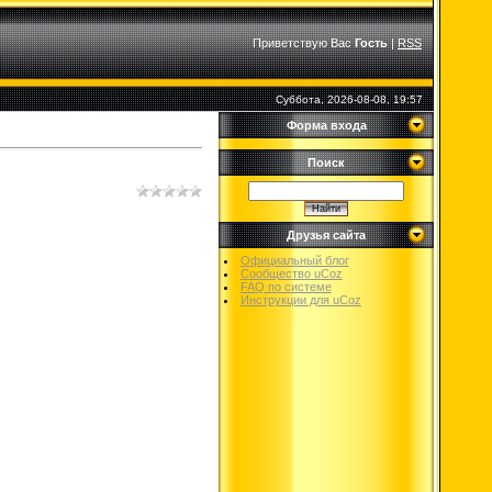
Приветствую Вас
Гость
|
RSS
Суббота, 2026-08-08, 19:57
Форма входа
Поиск
Друзья сайта
Официальный блог
Сообщество uCoz
FAQ по системе
Инструкции для uCoz