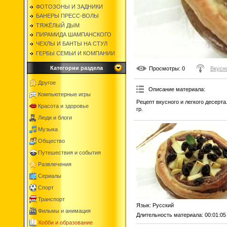
ФОТОЗОНЫ И ЗАДНИКИ
БАНЕРЫ ПРЕСС-ВОЛЫ
ТЯЖЁЛЫЙ ДЫМ
ПИРАМИДА ШАМПАНСКОГО
ЧЕХЛЫ И БАНТЫ НА СТУЛ
ГЕРБЫ СЕМЬИ И КОМПАНИИ
Категории раздела
Просмотры
: 0
Вкусн
Другое
Описание материала
:
Компьютерные игры
Рецепт вкусного и легкого десерт
Красота и здоровье
гр.
Люди и блоги
Музыка
Общество
Путешествия и события
Развлечения
Сериалы
Спорт
Транспорт
Язык
: Русский
Фильмы и анимация
Длительность материала
: 00:01:05
Хобби и образование