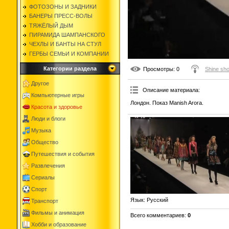
ФОТОЗОНЫ И ЗАДНИКИ
БАНЕРЫ ПРЕСС-ВОЛЫ
ТЯЖЁЛЫЙ ДЫМ
ПИРАМИДА ШАМПАНСКОГО
ЧЕХЛЫ И БАНТЫ НА СТУЛ
ГЕРБЫ СЕМЬИ И КОМПАНИИ
Категории раздела
Просмотры
: 0
Shine sh
Другое
Описание материала
:
Компьютерные игры
Лондон. Показ Manish Arora.
Красота и здоровье
Люди и блоги
Музыка
Общество
Путешествия и события
Развлечения
Сериалы
Спорт
Язык
: Русский
Транспорт
Фильмы и анимация
Всего комментариев
:
0
Хобби и образование