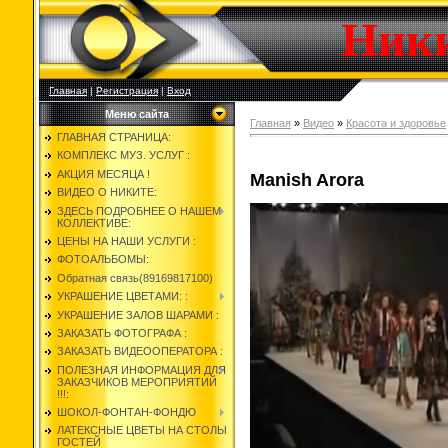
Ник
Главная
|
Регистрация
|
Вход
Меню сайта
Главная
»
Видео
»
Красота и здоровье
ГЛАВНАЯ СТРАНИЦА:
КОМПЛЕКС МУЗ. УСЛУГ :
АКЦИЯ МЕСЯЦА !
Manish Arora
ВИДЕО О НИКИТЕ:
ЗДЕСЬ ПОДРОБНЕЕ О НАШЕМ
КОЛЛЕКТИВЕ:
ЦЕНЫ НА НАШИ УСЛУГИ :
ФОТОАЛЬБОМЫ:
Обратная связь(89169817100)
УКРАШЕНИЕ ЦВЕТАМИ: :
УКРАШЕНИЕ ЗАЛОВ ШАРАМИ :
ЗАКАЗАТЬ ФОТОГРАФА :
ЗАКАЗАТЬ ВИДЕООПЕРАТОРА :
ПОЛЕЗНАЯ ИНФОРМАЦИЯ ДЛЯ
ЗАКАЗЧИКОВ МЕРОПРИЯТИЙ
!!!:
ШОКОЛ-ФОНТАН-ФОНДЮ
ЛАТЕКСНЫЕ ЦВЕТЫ НА СТОЛЫ
ГОСТЕЙ