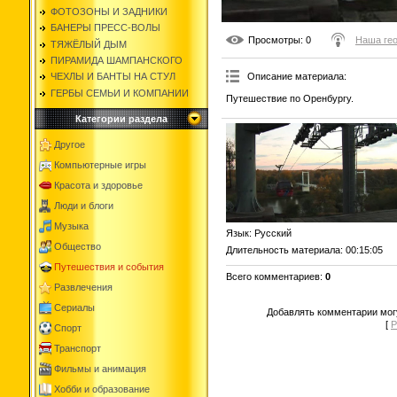
ФОТОЗОНЫ И ЗАДНИКИ
БАНЕРЫ ПРЕСС-ВОЛЫ
Просмотры
: 0
Наша ге
ТЯЖЁЛЫЙ ДЫМ
ПИРАМИДА ШАМПАНСКОГО
Описание материала
:
ЧЕХЛЫ И БАНТЫ НА СТУЛ
ГЕРБЫ СЕМЬИ И КОМПАНИИ
Путешествие по Оренбургу.
Категории раздела
Другое
Компьютерные игры
Красота и здоровье
Люди и блоги
Музыка
Язык
: Русский
Общество
Длительность материала
: 00:15:05
Путешествия и события
Всего комментариев
:
0
Развлечения
Сериалы
Добавлять комментарии могу
[
Р
Спорт
Транспорт
Фильмы и анимация
Хобби и образование