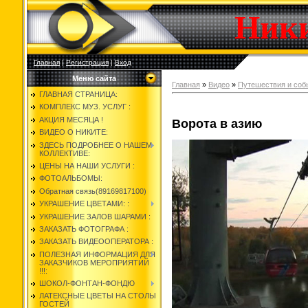
Ник
Главная
|
Регистрация
|
Вход
Меню сайта
Главная
»
Видео
»
Путешествия и соб
ГЛАВНАЯ СТРАНИЦА:
КОМПЛЕКС МУЗ. УСЛУГ :
АКЦИЯ МЕСЯЦА !
Ворота в азию
ВИДЕО О НИКИТЕ:
ЗДЕСЬ ПОДРОБНЕЕ О НАШЕМ
КОЛЛЕКТИВЕ:
ЦЕНЫ НА НАШИ УСЛУГИ :
ФОТОАЛЬБОМЫ:
Обратная связь(89169817100)
УКРАШЕНИЕ ЦВЕТАМИ: :
УКРАШЕНИЕ ЗАЛОВ ШАРАМИ :
ЗАКАЗАТЬ ФОТОГРАФА :
ЗАКАЗАТЬ ВИДЕООПЕРАТОРА :
ПОЛЕЗНАЯ ИНФОРМАЦИЯ ДЛЯ
ЗАКАЗЧИКОВ МЕРОПРИЯТИЙ
!!!:
ШОКОЛ-ФОНТАН-ФОНДЮ
ЛАТЕКСНЫЕ ЦВЕТЫ НА СТОЛЫ
ГОСТЕЙ