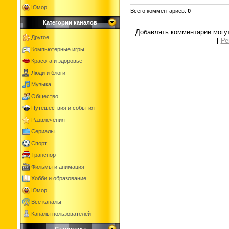
Юмор
Всего комментариев
:
0
Категории каналов
Добавлять комментарии могут
Другое
[
Ре
Компьютерные игры
Красота и здоровье
Люди и блоги
Музыка
Общество
Путешествия и события
Развлечения
Сериалы
Спорт
Транспорт
Фильмы и анимация
Хобби и образование
Юмор
Все каналы
Каналы пользователей