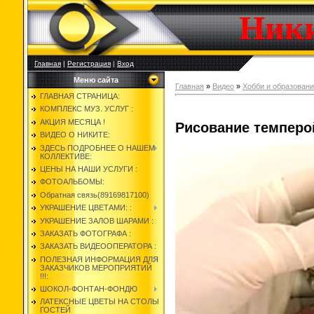
Ник
Главная
|
Регистрация
|
Вход
Меню сайта
Главная
»
Видео
»
Хобби и образован
ГЛАВНАЯ СТРАНИЦА:
КОМПЛЕКС МУЗ. УСЛУГ :
АКЦИЯ МЕСЯЦА !
Рисование темперо
ВИДЕО О НИКИТЕ:
ЗДЕСЬ ПОДРОБНЕЕ О НАШЕМ
КОЛЛЕКТИВЕ:
ЦЕНЫ НА НАШИ УСЛУГИ :
ФОТОАЛЬБОМЫ:
Обратная связь(89169817100)
УКРАШЕНИЕ ЦВЕТАМИ: :
УКРАШЕНИЕ ЗАЛОВ ШАРАМИ :
ЗАКАЗАТЬ ФОТОГРАФА :
ЗАКАЗАТЬ ВИДЕООПЕРАТОРА :
ПОЛЕЗНАЯ ИНФОРМАЦИЯ ДЛЯ
ЗАКАЗЧИКОВ МЕРОПРИЯТИЙ
!!!:
ШОКОЛ-ФОНТАН-ФОНДЮ
ЛАТЕКСНЫЕ ЦВЕТЫ НА СТОЛЫ
ГОСТЕЙ