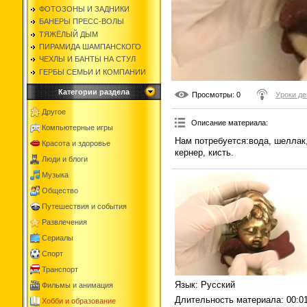
ФОТОЗОНЫ И ЗАДНИКИ
БАНЕРЫ ПРЕСС-ВОЛЫ
ТЯЖЁЛЫЙ ДЫМ
ПИРАМИДА ШАМПАНСКОГО
ЧЕХЛЫ И БАНТЫ НА СТУЛ
ГЕРБЫ СЕМЬИ И КОМПАНИИ
Категории раздела
Просмотры
: 0
Уроки де
Другое
Описание материала
:
Компьютерные игры
Нам потребуется:вода, шеллак,
Красота и здоровье
кернер, кисть.
Люди и блоги
Музыка
Общество
Путешествия и события
Развлечения
Сериалы
Спорт
Транспорт
Язык
: Русский
Фильмы и анимация
Длительность материала
: 00:0
Хобби и образование