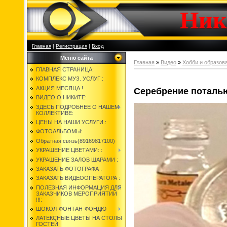
Ник
Главная
|
Регистрация
|
Вход
Меню сайта
Главная
»
Видео
»
Хобби и образов
ГЛАВНАЯ СТРАНИЦА:
КОМПЛЕКС МУЗ. УСЛУГ :
АКЦИЯ МЕСЯЦА !
Серебрение поталь
ВИДЕО О НИКИТЕ:
ЗДЕСЬ ПОДРОБНЕЕ О НАШЕМ
КОЛЛЕКТИВЕ:
ЦЕНЫ НА НАШИ УСЛУГИ :
ФОТОАЛЬБОМЫ:
Обратная связь(89169817100)
УКРАШЕНИЕ ЦВЕТАМИ: :
УКРАШЕНИЕ ЗАЛОВ ШАРАМИ :
ЗАКАЗАТЬ ФОТОГРАФА :
ЗАКАЗАТЬ ВИДЕООПЕРАТОРА :
ПОЛЕЗНАЯ ИНФОРМАЦИЯ ДЛЯ
ЗАКАЗЧИКОВ МЕРОПРИЯТИЙ
!!!:
ШОКОЛ-ФОНТАН-ФОНДЮ
ЛАТЕКСНЫЕ ЦВЕТЫ НА СТОЛЫ
ГОСТЕЙ