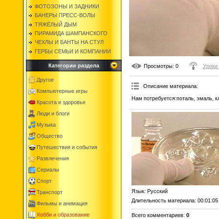
ФОТОЗОНЫ И ЗАДНИКИ
БАНЕРЫ ПРЕСС-ВОЛЫ
ТЯЖЁЛЫЙ ДЫМ
ПИРАМИДА ШАМПАНСКОГО
ЧЕХЛЫ И БАНТЫ НА СТУЛ
ГЕРБЫ СЕМЬИ И КОМПАНИИ
Категории раздела
Просмотры
: 0
Уроки
Другое
Описание материала
:
Компьютерные игры
Нам потребуется:поталь, эмаль, кл
Красота и здоровье
Люди и блоги
Музыка
Общество
Путешествия и события
Развлечения
Сериалы
Спорт
Язык
: Русский
Транспорт
Длительность материала
: 00:01:05
Фильмы и анимация
Хобби и образование
Всего комментариев
:
0