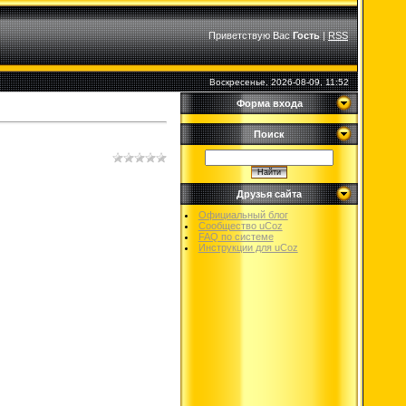
Приветствую Вас
Гость
|
RSS
Воскресенье, 2026-08-09, 11:52
Форма входа
Поиск
Друзья сайта
Официальный блог
Сообщество uCoz
FAQ по системе
Инструкции для uCoz