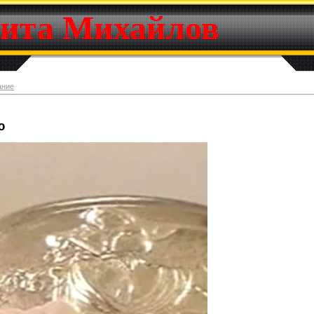
ита Михайлов
ание
ю