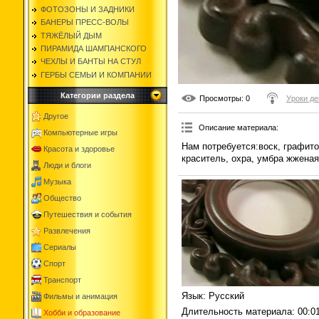
ФОТОЗОНЫ И ЗАДНИКИ
БАНЕРЫ ПРЕСС-ВОЛЫ
ТЯЖЁЛЫЙ ДЫМ
ПИРАМИДА ШАМПАНСКОГО
ЧЕХЛЫ И БАНТЫ НА СТУЛ
ГЕРБЫ СЕМЬИ И КОМПАНИИ
Категории раздела
Просмотры
: 0
Уроки де
Другое
Описание материала
:
Компьютерные игры
Нам потребуется:воск, графито
Красота и здоровье
краситель, охра, умбра жженая
Люди и блоги
Музыка
Общество
Путешествия и события
Развлечения
Сериалы
Спорт
Транспорт
Язык
: Русский
Фильмы и анимация
Длительность материала
: 00:0
Хобби и образование