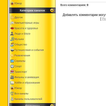
Юмор
Всего комментариев
:
0
Категории каналов
Добавлять комментарии могут
Другое
[
Ре
Компьютерные игры
Красота и здоровье
Люди и блоги
Музыка
Общество
Путешествия и события
Развлечения
Сериалы
Спорт
Транспорт
Фильмы и анимация
Хобби и образование
Юмор
Все каналы
Каналы пользователей