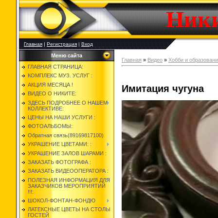
Ник
Главная
|
Регистрация
|
Вход
Меню сайта
Главная
»
Видео
»
Хобби и образован
ГЛАВНАЯ СТРАНИЦА:
КОМПЛЕКС МУЗ. УСЛУГ :
АКЦИЯ МЕСЯЦА !
Имитация чугуна
ВИДЕО О НИКИТЕ:
ЗДЕСЬ ПОДРОБНЕЕ О НАШЕМ
КОЛЛЕКТИВЕ:
ЦЕНЫ НА НАШИ УСЛУГИ :
ФОТОАЛЬБОМЫ:
Обратная связь(89169817100)
УКРАШЕНИЕ ЦВЕТАМИ: :
УКРАШЕНИЕ ЗАЛОВ ШАРАМИ :
ЗАКАЗАТЬ ФОТОГРАФА :
ЗАКАЗАТЬ ВИДЕООПЕРАТОРА :
ПОЛЕЗНАЯ ИНФОРМАЦИЯ ДЛЯ
ЗАКАЗЧИКОВ МЕРОПРИЯТИЙ
!!!:
ШОКОЛ-ФОНТАН-ФОНДЮ
ЛАТЕКСНЫЕ ЦВЕТЫ НА СТОЛЫ
ГОСТЕЙ