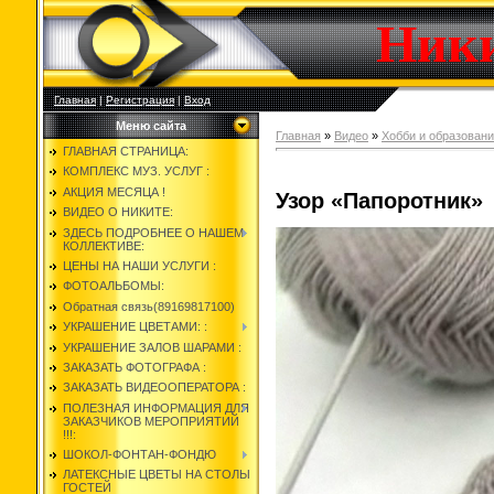
Ник
Главная
|
Регистрация
|
Вход
Меню сайта
Главная
»
Видео
»
Хобби и образован
ГЛАВНАЯ СТРАНИЦА:
КОМПЛЕКС МУЗ. УСЛУГ :
АКЦИЯ МЕСЯЦА !
Узор «Папоротник»
ВИДЕО О НИКИТЕ:
ЗДЕСЬ ПОДРОБНЕЕ О НАШЕМ
КОЛЛЕКТИВЕ:
ЦЕНЫ НА НАШИ УСЛУГИ :
ФОТОАЛЬБОМЫ:
Обратная связь(89169817100)
УКРАШЕНИЕ ЦВЕТАМИ: :
УКРАШЕНИЕ ЗАЛОВ ШАРАМИ :
ЗАКАЗАТЬ ФОТОГРАФА :
ЗАКАЗАТЬ ВИДЕООПЕРАТОРА :
ПОЛЕЗНАЯ ИНФОРМАЦИЯ ДЛЯ
ЗАКАЗЧИКОВ МЕРОПРИЯТИЙ
!!!:
ШОКОЛ-ФОНТАН-ФОНДЮ
ЛАТЕКСНЫЕ ЦВЕТЫ НА СТОЛЫ
ГОСТЕЙ