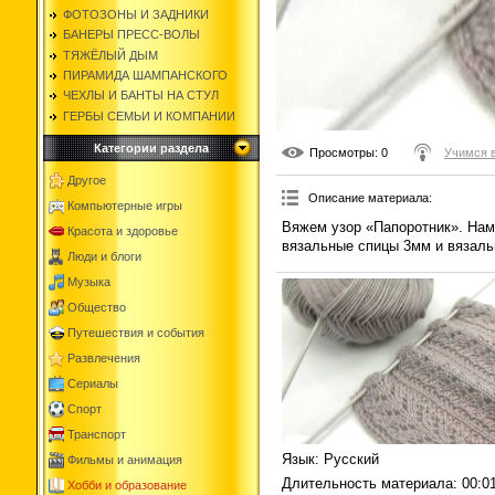
ФОТОЗОНЫ И ЗАДНИКИ
БАНЕРЫ ПРЕСС-ВОЛЫ
ТЯЖЁЛЫЙ ДЫМ
ПИРАМИДА ШАМПАНСКОГО
ЧЕХЛЫ И БАНТЫ НА СТУЛ
ГЕРБЫ СЕМЬИ И КОМПАНИИ
Категории раздела
Просмотры
: 0
Учимся 
Другое
Описание материала
:
Компьютерные игры
Вяжем узор «Папоротник». Нам
Красота и здоровье
вязальные спицы 3мм и вязаль
Люди и блоги
Музыка
Общество
Путешествия и события
Развлечения
Сериалы
Спорт
Транспорт
Язык
: Русский
Фильмы и анимация
Длительность материала
: 00:0
Хобби и образование