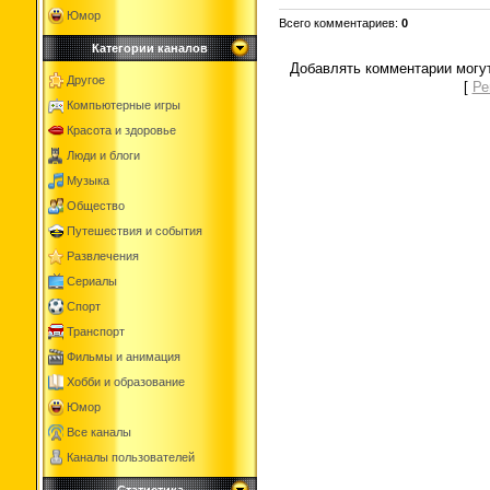
Юмор
Всего комментариев
:
0
Категории каналов
Добавлять комментарии могут
Другое
[
Ре
Компьютерные игры
Красота и здоровье
Люди и блоги
Музыка
Общество
Путешествия и события
Развлечения
Сериалы
Спорт
Транспорт
Фильмы и анимация
Хобби и образование
Юмор
Все каналы
Каналы пользователей