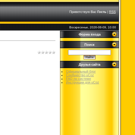
Приветствую Вас
Гость
|
RSS
Воскресенье, 2026-08-09, 10:00
Форма входа
Поиск
Друзья сайта
Официальный блог
Сообщество uCoz
FAQ по системе
Инструкции для uCoz