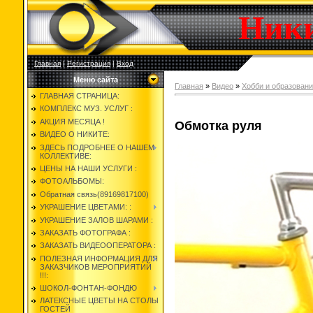
Ник
Главная
|
Регистрация
|
Вход
Меню сайта
Главная
»
Видео
»
Хобби и образован
ГЛАВНАЯ СТРАНИЦА:
КОМПЛЕКС МУЗ. УСЛУГ :
АКЦИЯ МЕСЯЦА !
Обмотка руля
ВИДЕО О НИКИТЕ:
ЗДЕСЬ ПОДРОБНЕЕ О НАШЕМ
КОЛЛЕКТИВЕ:
ЦЕНЫ НА НАШИ УСЛУГИ :
ФОТОАЛЬБОМЫ:
Обратная связь(89169817100)
УКРАШЕНИЕ ЦВЕТАМИ: :
УКРАШЕНИЕ ЗАЛОВ ШАРАМИ :
ЗАКАЗАТЬ ФОТОГРАФА :
ЗАКАЗАТЬ ВИДЕООПЕРАТОРА :
ПОЛЕЗНАЯ ИНФОРМАЦИЯ ДЛЯ
ЗАКАЗЧИКОВ МЕРОПРИЯТИЙ
!!!:
ШОКОЛ-ФОНТАН-ФОНДЮ
ЛАТЕКСНЫЕ ЦВЕТЫ НА СТОЛЫ
ГОСТЕЙ