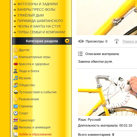
ФОТОЗОНЫ И ЗАДНИКИ
БАНЕРЫ ПРЕСС-ВОЛЫ
ТЯЖЁЛЫЙ ДЫМ
ПИРАМИДА ШАМПАНСКОГО
ЧЕХЛЫ И БАНТЫ НА СТУЛ
ГЕРБЫ СЕМЬИ И КОМПАНИИ
Категории раздела
Просмотры
: 0
Ремонт 
Другое
Описание материала
:
Компьютерные игры
Замена обмотки руля.
Красота и здоровье
Люди и блоги
Музыка
Общество
Путешествия и события
Развлечения
Сериалы
Спорт
Язык
: Русский
Транспорт
Длительность материала
: 00:01:10
Фильмы и анимация
Хобби и образование
Всего комментариев
:
0