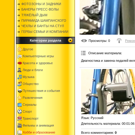
ФОТОЗОНЫ И ЗАДНИКИ
БАНЕРЫ ПРЕСС-ВОЛЫ
ТЯЖЁЛЫЙ ДЫМ
ПИРАМИДА ШАМПАНСКОГО
ЧЕХЛЫ И БАНТЫ НА СТУЛ
ГЕРБЫ СЕМЬИ И КОМПАНИИ
Категории раздела
Просмотры
: 0
Ремон
Другое
Описание материала
:
Компьютерные игры
Диагностика и замена педалей вел
Красота и здоровье
Люди и блоги
Музыка
Общество
Путешествия и события
Развлечения
Сериалы
Спорт
Язык
: Русский
Транспорт
Длительность материала
: 00:01:06
Фильмы и анимация
Хобби и образование
Всего комментариев
:
0