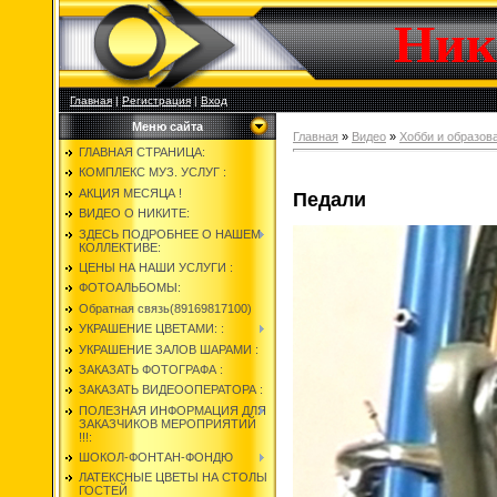
Ник
Главная
|
Регистрация
|
Вход
Меню сайта
Главная
»
Видео
»
Хобби и образов
ГЛАВНАЯ СТРАНИЦА:
КОМПЛЕКС МУЗ. УСЛУГ :
АКЦИЯ МЕСЯЦА !
Педали
ВИДЕО О НИКИТЕ:
ЗДЕСЬ ПОДРОБНЕЕ О НАШЕМ
КОЛЛЕКТИВЕ:
ЦЕНЫ НА НАШИ УСЛУГИ :
ФОТОАЛЬБОМЫ:
Обратная связь(89169817100)
УКРАШЕНИЕ ЦВЕТАМИ: :
УКРАШЕНИЕ ЗАЛОВ ШАРАМИ :
ЗАКАЗАТЬ ФОТОГРАФА :
ЗАКАЗАТЬ ВИДЕООПЕРАТОРА :
ПОЛЕЗНАЯ ИНФОРМАЦИЯ ДЛЯ
ЗАКАЗЧИКОВ МЕРОПРИЯТИЙ
!!!:
ШОКОЛ-ФОНТАН-ФОНДЮ
ЛАТЕКСНЫЕ ЦВЕТЫ НА СТОЛЫ
ГОСТЕЙ