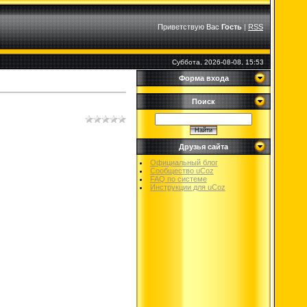
Приветствую Вас
Гость
|
RSS
Суббота, 2026-08-08, 15:53
Форма входа
Поиск
Друзья сайта
Официальный блог
Сообщество uCoz
FAQ по системе
Инструкции для uCoz