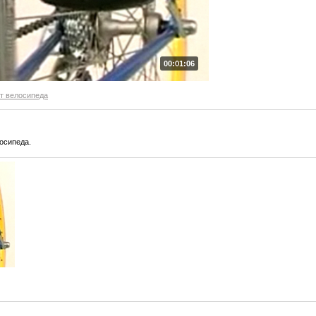
00:01:06
т велосипеда
осипеда.