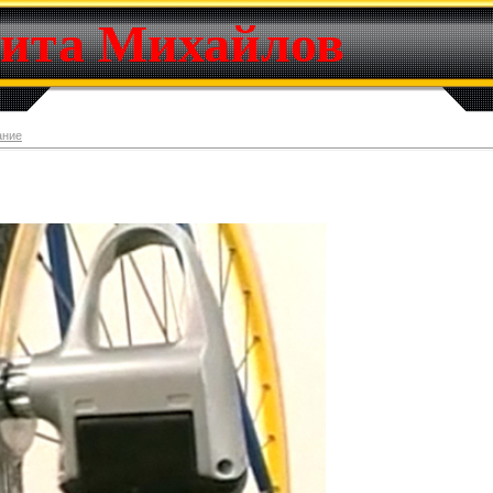
ита Михайлов
ание