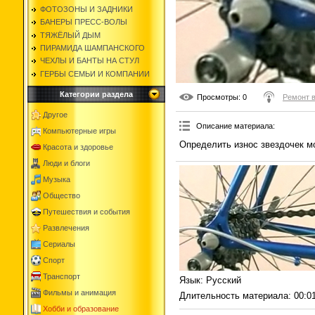
ФОТОЗОНЫ И ЗАДНИКИ
БАНЕРЫ ПРЕСС-ВОЛЫ
ТЯЖЁЛЫЙ ДЫМ
ПИРАМИДА ШАМПАНСКОГО
ЧЕХЛЫ И БАНТЫ НА СТУЛ
ГЕРБЫ СЕМЬИ И КОМПАНИИ
Категории раздела
Просмотры
: 0
Ремонт 
Другое
Описание материала
:
Компьютерные игры
Определить износ звездочек м
Красота и здоровье
Люди и блоги
Музыка
Общество
Путешествия и события
Развлечения
Сериалы
Спорт
Транспорт
Язык
: Русский
Фильмы и анимация
Длительность материала
: 00:0
Хобби и образование