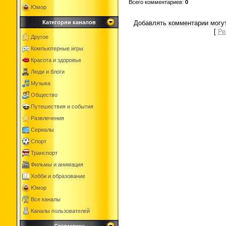
Всего комментариев
:
0
Юмор
Добавлять комментарии могут
Категории каналов
[
Ре
Другое
Компьютерные игры
Красота и здоровье
Люди и блоги
Музыка
Общество
Путешествия и события
Развлечения
Сериалы
Спорт
Транспорт
Фильмы и анимация
Хобби и образование
Юмор
Все каналы
Каналы пользователей