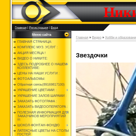
Ник
Главная
|
Регистрация
|
Вход
Меню сайта
Главная
»
Видео
»
Хобби и образован
ГЛАВНАЯ СТРАНИЦА:
КОМПЛЕКС МУЗ. УСЛУГ :
АКЦИЯ МЕСЯЦА !
Звездочки
ВИДЕО О НИКИТЕ:
ЗДЕСЬ ПОДРОБНЕЕ О НАШЕМ
КОЛЛЕКТИВЕ:
ЦЕНЫ НА НАШИ УСЛУГИ :
ФОТОАЛЬБОМЫ:
Обратная связь(89169817100)
УКРАШЕНИЕ ЦВЕТАМИ: :
УКРАШЕНИЕ ЗАЛОВ ШАРАМИ :
ЗАКАЗАТЬ ФОТОГРАФА :
ЗАКАЗАТЬ ВИДЕООПЕРАТОРА :
ПОЛЕЗНАЯ ИНФОРМАЦИЯ ДЛЯ
ЗАКАЗЧИКОВ МЕРОПРИЯТИЙ
!!!:
ШОКОЛ-ФОНТАН-ФОНДЮ
ЛАТЕКСНЫЕ ЦВЕТЫ НА СТОЛЫ
ГОСТЕЙ