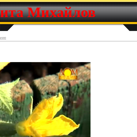
ита Михайлов
ание