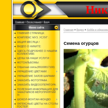
Ник
Главная
|
Регистрация
|
Вход
Меню сайта
Главная
»
Видео
»
Хобби и образов
ГЛАВНАЯ СТРАНИЦА:
КОМПЛЕКС МУЗ. УСЛУГ :
АКЦИЯ МЕСЯЦА !
Семена огурцов
ВИДЕО О НИКИТЕ:
ЗДЕСЬ ПОДРОБНЕЕ О НАШЕМ
КОЛЛЕКТИВЕ:
ЦЕНЫ НА НАШИ УСЛУГИ :
ФОТОАЛЬБОМЫ:
Обратная связь(89169817100)
УКРАШЕНИЕ ЦВЕТАМИ: :
УКРАШЕНИЕ ЗАЛОВ ШАРАМИ :
ЗАКАЗАТЬ ФОТОГРАФА :
ЗАКАЗАТЬ ВИДЕООПЕРАТОРА :
ПОЛЕЗНАЯ ИНФОРМАЦИЯ ДЛЯ
ЗАКАЗЧИКОВ МЕРОПРИЯТИЙ
!!!:
ШОКОЛ-ФОНТАН-ФОНДЮ
ЛАТЕКСНЫЕ ЦВЕТЫ НА СТОЛЫ
ГОСТЕЙ