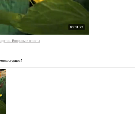
00:01:23
одство. Вопросы и ответы
мена огурцов?