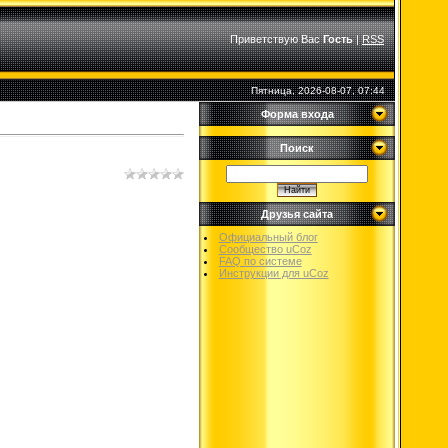
Приветствую Вас
Гость
|
RSS
Пятница, 2026-08-07, 07:44
Форма входа
Поиск
Друзья сайта
Официальный блог
Сообщество uCoz
FAQ по системе
Инструкции для uCoz