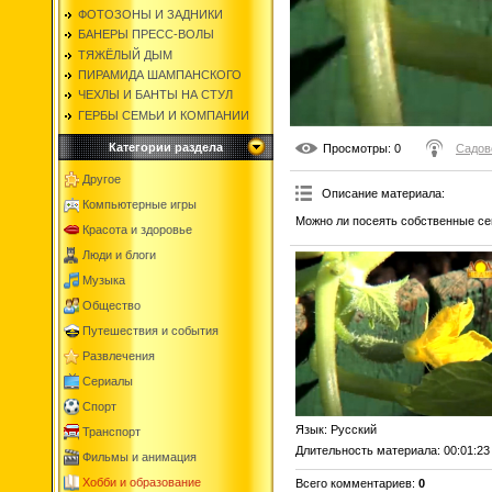
ФОТОЗОНЫ И ЗАДНИКИ
БАНЕРЫ ПРЕСС-ВОЛЫ
ТЯЖЁЛЫЙ ДЫМ
ПИРАМИДА ШАМПАНСКОГО
ЧЕХЛЫ И БАНТЫ НА СТУЛ
ГЕРБЫ СЕМЬИ И КОМПАНИИ
Категории раздела
Просмотры
: 0
Садов
Другое
Описание материала
:
Компьютерные игры
Можно ли посеять собственные се
Красота и здоровье
Люди и блоги
Музыка
Общество
Путешествия и события
Развлечения
Сериалы
Спорт
Язык
: Русский
Транспорт
Длительность материала
: 00:01:23
Фильмы и анимация
Хобби и образование
Всего комментариев
:
0