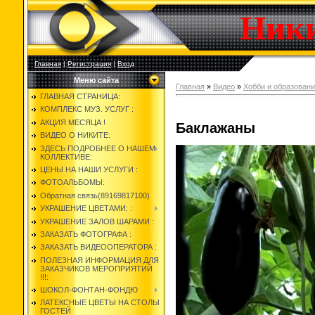
Ник
Главная
|
Регистрация
|
Вход
Меню сайта
Главная
»
Видео
»
Хобби и образован
ГЛАВНАЯ СТРАНИЦА:
КОМПЛЕКС МУЗ. УСЛУГ :
АКЦИЯ МЕСЯЦА !
Баклажаны
ВИДЕО О НИКИТЕ:
ЗДЕСЬ ПОДРОБНЕЕ О НАШЕМ
КОЛЛЕКТИВЕ:
ЦЕНЫ НА НАШИ УСЛУГИ :
ФОТОАЛЬБОМЫ:
Обратная связь(89169817100)
УКРАШЕНИЕ ЦВЕТАМИ: :
УКРАШЕНИЕ ЗАЛОВ ШАРАМИ :
ЗАКАЗАТЬ ФОТОГРАФА :
ЗАКАЗАТЬ ВИДЕООПЕРАТОРА :
ПОЛЕЗНАЯ ИНФОРМАЦИЯ ДЛЯ
ЗАКАЗЧИКОВ МЕРОПРИЯТИЙ
!!!:
ШОКОЛ-ФОНТАН-ФОНДЮ
ЛАТЕКСНЫЕ ЦВЕТЫ НА СТОЛЫ
ГОСТЕЙ