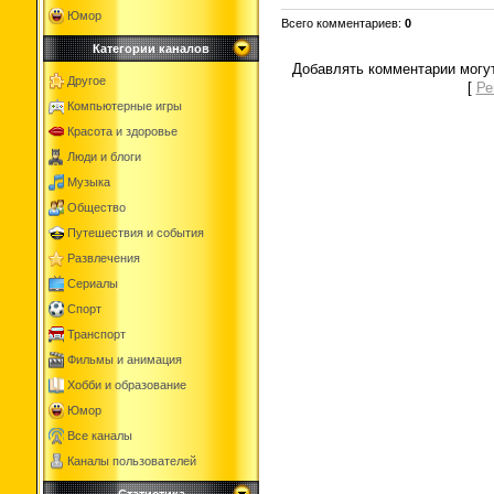
Юмор
Всего комментариев
:
0
Категории каналов
Добавлять комментарии могут
Другое
[
Ре
Компьютерные игры
Красота и здоровье
Люди и блоги
Музыка
Общество
Путешествия и события
Развлечения
Сериалы
Спорт
Транспорт
Фильмы и анимация
Хобби и образование
Юмор
Все каналы
Каналы пользователей