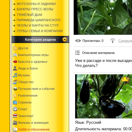
ФОТОЗОНЫ И ЗАДНИКИ
БАНЕРЫ ПРЕСС-ВОЛЫ
ТЯЖЁЛЫЙ ДЫМ
ПИРАМИДА ШАМПАНСКОГО
ЧЕХЛЫ И БАНТЫ НА СТУЛ
ГЕРБЫ СЕМЬИ И КОМПАНИИ
Категории раздела
Просмотры
: 0
Садоводс
Другое
Описание материала
:
Компьютерные игры
Уже в рассаде и после высадки
Красота и здоровье
Что делать?
Люди и блоги
Музыка
Общество
Путешествия и события
Развлечения
Сериалы
Спорт
Транспорт
Язык
: Русский
Фильмы и анимация
Длительность материала
: 00:0
Хобби и образование