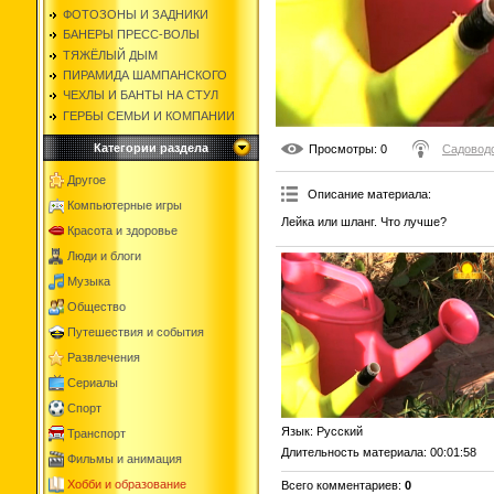
ФОТОЗОНЫ И ЗАДНИКИ
БАНЕРЫ ПРЕСС-ВОЛЫ
ТЯЖЁЛЫЙ ДЫМ
ПИРАМИДА ШАМПАНСКОГО
ЧЕХЛЫ И БАНТЫ НА СТУЛ
ГЕРБЫ СЕМЬИ И КОМПАНИИ
Категории раздела
Просмотры
: 0
Садоводс
Другое
Описание материала
:
Компьютерные игры
Лейка или шланг. Что лучше?
Красота и здоровье
Люди и блоги
Музыка
Общество
Путешествия и события
Развлечения
Сериалы
Спорт
Язык
: Русский
Транспорт
Длительность материала
: 00:01:58
Фильмы и анимация
Хобби и образование
Всего комментариев
:
0