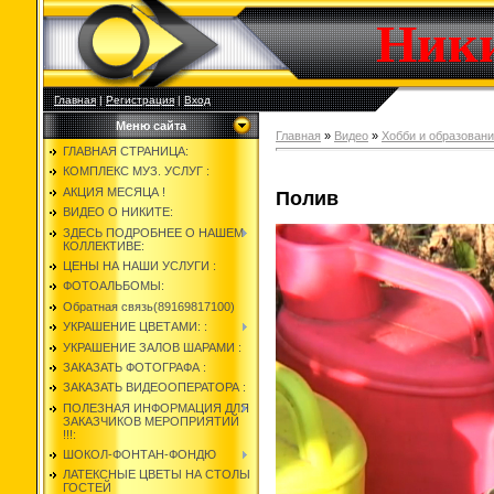
Ник
Главная
|
Регистрация
|
Вход
Меню сайта
Главная
»
Видео
»
Хобби и образован
ГЛАВНАЯ СТРАНИЦА:
КОМПЛЕКС МУЗ. УСЛУГ :
АКЦИЯ МЕСЯЦА !
Полив
ВИДЕО О НИКИТЕ:
ЗДЕСЬ ПОДРОБНЕЕ О НАШЕМ
КОЛЛЕКТИВЕ:
ЦЕНЫ НА НАШИ УСЛУГИ :
ФОТОАЛЬБОМЫ:
Обратная связь(89169817100)
УКРАШЕНИЕ ЦВЕТАМИ: :
УКРАШЕНИЕ ЗАЛОВ ШАРАМИ :
ЗАКАЗАТЬ ФОТОГРАФА :
ЗАКАЗАТЬ ВИДЕООПЕРАТОРА :
ПОЛЕЗНАЯ ИНФОРМАЦИЯ ДЛЯ
ЗАКАЗЧИКОВ МЕРОПРИЯТИЙ
!!!:
ШОКОЛ-ФОНТАН-ФОНДЮ
ЛАТЕКСНЫЕ ЦВЕТЫ НА СТОЛЫ
ГОСТЕЙ