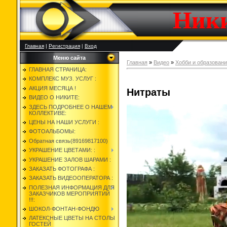
Ник
Главная
|
Регистрация
|
Вход
Меню сайта
Главная
»
Видео
»
Хобби и образован
ГЛАВНАЯ СТРАНИЦА:
КОМПЛЕКС МУЗ. УСЛУГ :
АКЦИЯ МЕСЯЦА !
Нитраты
ВИДЕО О НИКИТЕ:
ЗДЕСЬ ПОДРОБНЕЕ О НАШЕМ
КОЛЛЕКТИВЕ:
ЦЕНЫ НА НАШИ УСЛУГИ :
ФОТОАЛЬБОМЫ:
Обратная связь(89169817100)
УКРАШЕНИЕ ЦВЕТАМИ: :
УКРАШЕНИЕ ЗАЛОВ ШАРАМИ :
ЗАКАЗАТЬ ФОТОГРАФА :
ЗАКАЗАТЬ ВИДЕООПЕРАТОРА :
ПОЛЕЗНАЯ ИНФОРМАЦИЯ ДЛЯ
ЗАКАЗЧИКОВ МЕРОПРИЯТИЙ
!!!:
ШОКОЛ-ФОНТАН-ФОНДЮ
ЛАТЕКСНЫЕ ЦВЕТЫ НА СТОЛЫ
ГОСТЕЙ