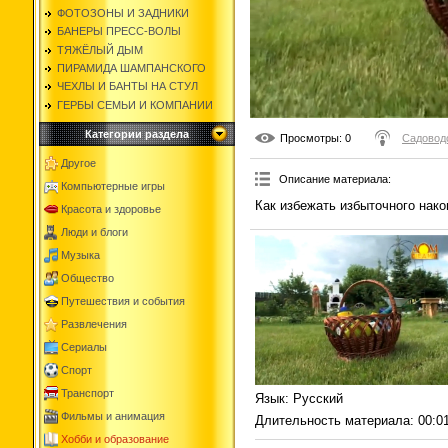
ФОТОЗОНЫ И ЗАДНИКИ
БАНЕРЫ ПРЕСС-ВОЛЫ
ТЯЖЁЛЫЙ ДЫМ
ПИРАМИДА ШАМПАНСКОГО
ЧЕХЛЫ И БАНТЫ НА СТУЛ
ГЕРБЫ СЕМЬИ И КОМПАНИИ
Категории раздела
Просмотры
: 0
Садоводс
Другое
Описание материала
:
Компьютерные игры
Как избежать избыточного нако
Красота и здоровье
Люди и блоги
Музыка
Общество
Путешествия и события
Развлечения
Сериалы
Спорт
Транспорт
Язык
: Русский
Фильмы и анимация
Длительность материала
: 00:0
Хобби и образование