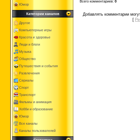
Всего комментариев
:
0
Юмор
Добавлять комментарии могут
Категории каналов
[
Ре
Другое
Компьютерные игры
Красота и здоровье
Люди и блоги
Музыка
Общество
Путешествия и события
Развлечения
Сериалы
Спорт
Транспорт
Фильмы и анимация
Хобби и образование
Юмор
Все каналы
Каналы пользователей