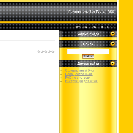
Приветствую Вас
Гость
|
RSS
Пятница, 2026-08-07, 11:03
Форма входа
Поиск
Друзья сайта
Официальный блог
Сообщество uCoz
FAQ по системе
Инструкции для uCoz