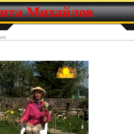
ита Михайлов
ание