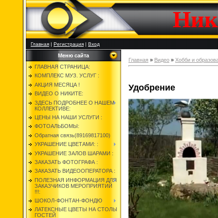
Ник
Главная
|
Регистрация
|
Вход
Меню сайта
Главная
»
Видео
»
Хобби и образов
ГЛАВНАЯ СТРАНИЦА:
КОМПЛЕКС МУЗ. УСЛУГ :
АКЦИЯ МЕСЯЦА !
Удобрение
ВИДЕО О НИКИТЕ:
ЗДЕСЬ ПОДРОБНЕЕ О НАШЕМ
КОЛЛЕКТИВЕ:
ЦЕНЫ НА НАШИ УСЛУГИ :
ФОТОАЛЬБОМЫ:
Обратная связь(89169817100)
УКРАШЕНИЕ ЦВЕТАМИ: :
УКРАШЕНИЕ ЗАЛОВ ШАРАМИ :
ЗАКАЗАТЬ ФОТОГРАФА :
ЗАКАЗАТЬ ВИДЕООПЕРАТОРА :
ПОЛЕЗНАЯ ИНФОРМАЦИЯ ДЛЯ
ЗАКАЗЧИКОВ МЕРОПРИЯТИЙ
!!!:
ШОКОЛ-ФОНТАН-ФОНДЮ
ЛАТЕКСНЫЕ ЦВЕТЫ НА СТОЛЫ
ГОСТЕЙ