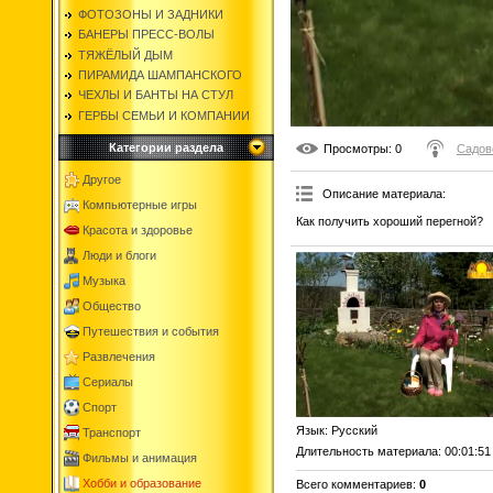
ФОТОЗОНЫ И ЗАДНИКИ
БАНЕРЫ ПРЕСС-ВОЛЫ
ТЯЖЁЛЫЙ ДЫМ
ПИРАМИДА ШАМПАНСКОГО
ЧЕХЛЫ И БАНТЫ НА СТУЛ
ГЕРБЫ СЕМЬИ И КОМПАНИИ
Категории раздела
Просмотры
: 0
Садов
Другое
Описание материала
:
Компьютерные игры
Как получить хороший перегной?
Красота и здоровье
Люди и блоги
Музыка
Общество
Путешествия и события
Развлечения
Сериалы
Спорт
Язык
: Русский
Транспорт
Длительность материала
: 00:01:51
Фильмы и анимация
Хобби и образование
Всего комментариев
:
0