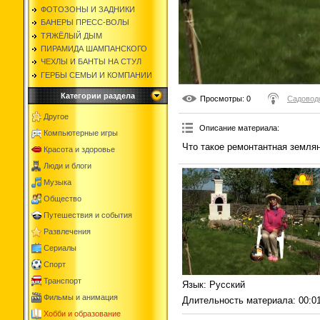
ФОТОЗОНЫ И ЗАДНИКИ
БАНЕРЫ ПРЕСС-ВОЛЫ
ТЯЖЁЛЫЙ ДЫМ
ПИРАМИДА ШАМПАНСКОГО
ЧЕХЛЫ И БАНТЫ НА СТУЛ
ГЕРБЫ СЕМЬИ И КОМПАНИИ
Категории раздела
Просмотры
: 0
Садоводс
Другое
Описание материала
:
Компьютерные игры
Что такое ремонтантная земля
Красота и здоровье
Люди и блоги
Музыка
Общество
Путешествия и события
Развлечения
Сериалы
Спорт
Транспорт
Язык
: Русский
Фильмы и анимация
Длительность материала
: 00:0
Хобби и образование