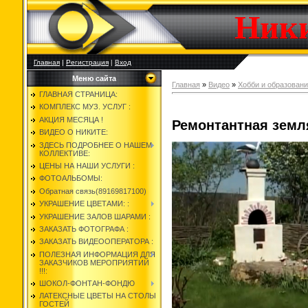
Ник
Главная
|
Регистрация
|
Вход
Меню сайта
Главная
»
Видео
»
Хобби и образован
ГЛАВНАЯ СТРАНИЦА:
КОМПЛЕКС МУЗ. УСЛУГ :
АКЦИЯ МЕСЯЦА !
Ремонтантная земл
ВИДЕО О НИКИТЕ:
ЗДЕСЬ ПОДРОБНЕЕ О НАШЕМ
КОЛЛЕКТИВЕ:
ЦЕНЫ НА НАШИ УСЛУГИ :
ФОТОАЛЬБОМЫ:
Обратная связь(89169817100)
УКРАШЕНИЕ ЦВЕТАМИ: :
УКРАШЕНИЕ ЗАЛОВ ШАРАМИ :
ЗАКАЗАТЬ ФОТОГРАФА :
ЗАКАЗАТЬ ВИДЕООПЕРАТОРА :
ПОЛЕЗНАЯ ИНФОРМАЦИЯ ДЛЯ
ЗАКАЗЧИКОВ МЕРОПРИЯТИЙ
!!!:
ШОКОЛ-ФОНТАН-ФОНДЮ
ЛАТЕКСНЫЕ ЦВЕТЫ НА СТОЛЫ
ГОСТЕЙ