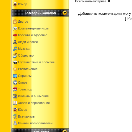
Всего комментариев
:
0
Юмор
Добавлять комментарии могут
Категории каналов
[
Ре
Другое
Компьютерные игры
Красота и здоровье
Люди и блоги
Музыка
Общество
Путешествия и события
Развлечения
Сериалы
Спорт
Транспорт
Фильмы и анимация
Хобби и образование
Юмор
Все каналы
Каналы пользователей