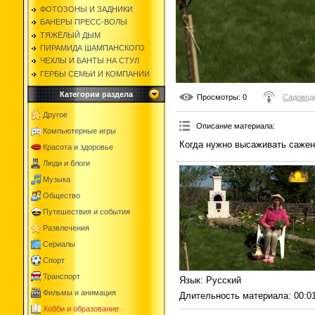
ФОТОЗОНЫ И ЗАДНИКИ
БАНЕРЫ ПРЕСС-ВОЛЫ
ТЯЖЁЛЫЙ ДЫМ
ПИРАМИДА ШАМПАНСКОГО
ЧЕХЛЫ И БАНТЫ НА СТУЛ
ГЕРБЫ СЕМЬИ И КОМПАНИИ
Категории раздела
Просмотры
: 0
Садоводс
Другое
Описание материала
:
Компьютерные игры
Когда нужно высаживать сажен
Красота и здоровье
Люди и блоги
Музыка
Общество
Путешествия и события
Развлечения
Сериалы
Спорт
Транспорт
Язык
: Русский
Фильмы и анимация
Длительность материала
: 00:0
Хобби и образование