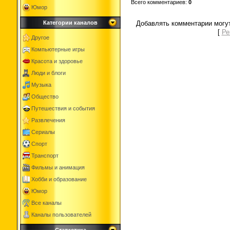
Всего комментариев
:
0
Юмор
Добавлять комментарии могут
Категории каналов
[
Ре
Другое
Компьютерные игры
Красота и здоровье
Люди и блоги
Музыка
Общество
Путешествия и события
Развлечения
Сериалы
Спорт
Транспорт
Фильмы и анимация
Хобби и образование
Юмор
Все каналы
Каналы пользователей