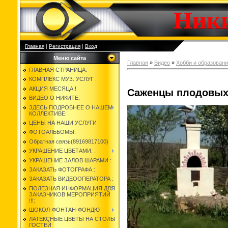
Ник
Главная
|
Регистрация
|
Вход
Меню сайта
Главная
»
Видео
»
Хобби и образован
ГЛАВНАЯ СТРАНИЦА:
КОМПЛЕКС МУЗ. УСЛУГ :
АКЦИЯ МЕСЯЦА !
Саженцы плодовых
ВИДЕО О НИКИТЕ:
ЗДЕСЬ ПОДРОБНЕЕ О НАШЕМ
КОЛЛЕКТИВЕ:
ЦЕНЫ НА НАШИ УСЛУГИ :
ФОТОАЛЬБОМЫ:
Обратная связь(89169817100)
УКРАШЕНИЕ ЦВЕТАМИ: :
УКРАШЕНИЕ ЗАЛОВ ШАРАМИ :
ЗАКАЗАТЬ ФОТОГРАФА :
ЗАКАЗАТЬ ВИДЕООПЕРАТОРА :
ПОЛЕЗНАЯ ИНФОРМАЦИЯ ДЛЯ
ЗАКАЗЧИКОВ МЕРОПРИЯТИЙ
!!!:
ШОКОЛ-ФОНТАН-ФОНДЮ
ЛАТЕКСНЫЕ ЦВЕТЫ НА СТОЛЫ
ГОСТЕЙ