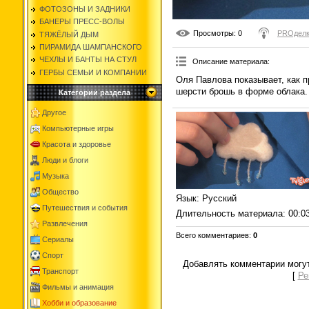
ФОТОЗОНЫ И ЗАДНИКИ
БАНЕРЫ ПРЕСС-ВОЛЫ
Просмотры
: 0
PROдел
ТЯЖЁЛЫЙ ДЫМ
ПИРАМИДА ШАМПАНСКОГО
ЧЕХЛЫ И БАНТЫ НА СТУЛ
Описание материала
:
ГЕРБЫ СЕМЬИ И КОМПАНИИ
Оля Павлова показывает, как 
шерсти брошь в форме облака.
Категории раздела
Другое
Компьютерные игры
Красота и здоровье
Люди и блоги
Музыка
Общество
Язык
: Русский
Путешествия и события
Длительность материала
: 00:0
Развлечения
Всего комментариев
:
0
Сериалы
Спорт
Добавлять комментарии могут
Транспорт
[
Ре
Фильмы и анимация
Хобби и образование