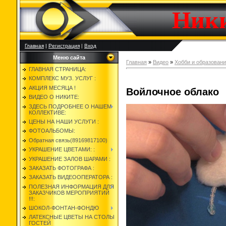
Ник
Главная
|
Регистрация
|
Вход
Меню сайта
Главная
»
Видео
»
Хобби и образован
ГЛАВНАЯ СТРАНИЦА:
КОМПЛЕКС МУЗ. УСЛУГ :
АКЦИЯ МЕСЯЦА !
Войлочное облако
ВИДЕО О НИКИТЕ:
ЗДЕСЬ ПОДРОБНЕЕ О НАШЕМ
КОЛЛЕКТИВЕ:
ЦЕНЫ НА НАШИ УСЛУГИ :
ФОТОАЛЬБОМЫ:
Обратная связь(89169817100)
УКРАШЕНИЕ ЦВЕТАМИ: :
УКРАШЕНИЕ ЗАЛОВ ШАРАМИ :
ЗАКАЗАТЬ ФОТОГРАФА :
ЗАКАЗАТЬ ВИДЕООПЕРАТОРА :
ПОЛЕЗНАЯ ИНФОРМАЦИЯ ДЛЯ
ЗАКАЗЧИКОВ МЕРОПРИЯТИЙ
!!!:
ШОКОЛ-ФОНТАН-ФОНДЮ
ЛАТЕКСНЫЕ ЦВЕТЫ НА СТОЛЫ
ГОСТЕЙ