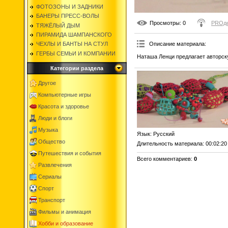
ФОТОЗОНЫ И ЗАДНИКИ
БАНЕРЫ ПРЕСС-ВОЛЫ
Просмотры
: 0
PROд
ТЯЖЁЛЫЙ ДЫМ
ПИРАМИДА ШАМПАНСКОГО
Описание материала
:
ЧЕХЛЫ И БАНТЫ НА СТУЛ
ГЕРБЫ СЕМЬИ И КОМПАНИИ
Наташа Ленци предлагает авторск
Категории раздела
Другое
Компьютерные игры
Красота и здоровье
Люди и блоги
Музыка
Язык
: Русский
Общество
Длительность материала
: 00:02:20
Путешествия и события
Всего комментариев
:
0
Развлечения
Сериалы
Спорт
Транспорт
Фильмы и анимация
Хобби и образование