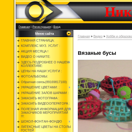
Ник
Главная
|
Регистрация
|
Вход
Меню сайта
Главная
»
Видео
»
Хобби и образов
ГЛАВНАЯ СТРАНИЦА:
КОМПЛЕКС МУЗ. УСЛУГ :
АКЦИЯ МЕСЯЦА !
Вязаные бусы
ВИДЕО О НИКИТЕ:
ЗДЕСЬ ПОДРОБНЕЕ О НАШЕМ
КОЛЛЕКТИВЕ:
ЦЕНЫ НА НАШИ УСЛУГИ :
ФОТОАЛЬБОМЫ:
Обратная связь(89169817100)
УКРАШЕНИЕ ЦВЕТАМИ: :
УКРАШЕНИЕ ЗАЛОВ ШАРАМИ :
ЗАКАЗАТЬ ФОТОГРАФА :
ЗАКАЗАТЬ ВИДЕООПЕРАТОРА :
ПОЛЕЗНАЯ ИНФОРМАЦИЯ ДЛЯ
ЗАКАЗЧИКОВ МЕРОПРИЯТИЙ
!!!:
ШОКОЛ-ФОНТАН-ФОНДЮ
ЛАТЕКСНЫЕ ЦВЕТЫ НА СТОЛЫ
ГОСТЕЙ