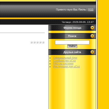
Приветствую Вас
Гость
|
RSS
Четверг, 2026-08-06, 13:47
Форма входа
Поиск
Друзья сайта
Официальный блог
Сообщество uCoz
FAQ по системе
Инструкции для uCoz