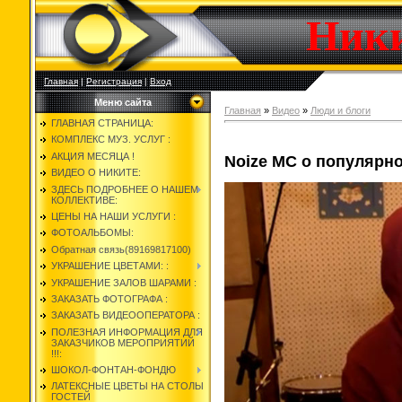
Ник
Главная
|
Регистрация
|
Вход
Меню сайта
Главная
»
Видео
»
Люди и блоги
ГЛАВНАЯ СТРАНИЦА:
КОМПЛЕКС МУЗ. УСЛУГ :
АКЦИЯ МЕСЯЦА !
Noize MC о популярн
ВИДЕО О НИКИТЕ:
ЗДЕСЬ ПОДРОБНЕЕ О НАШЕМ
КОЛЛЕКТИВЕ:
ЦЕНЫ НА НАШИ УСЛУГИ :
ФОТОАЛЬБОМЫ:
Обратная связь(89169817100)
УКРАШЕНИЕ ЦВЕТАМИ: :
УКРАШЕНИЕ ЗАЛОВ ШАРАМИ :
ЗАКАЗАТЬ ФОТОГРАФА :
ЗАКАЗАТЬ ВИДЕООПЕРАТОРА :
ПОЛЕЗНАЯ ИНФОРМАЦИЯ ДЛЯ
ЗАКАЗЧИКОВ МЕРОПРИЯТИЙ
!!!:
ШОКОЛ-ФОНТАН-ФОНДЮ
ЛАТЕКСНЫЕ ЦВЕТЫ НА СТОЛЫ
ГОСТЕЙ