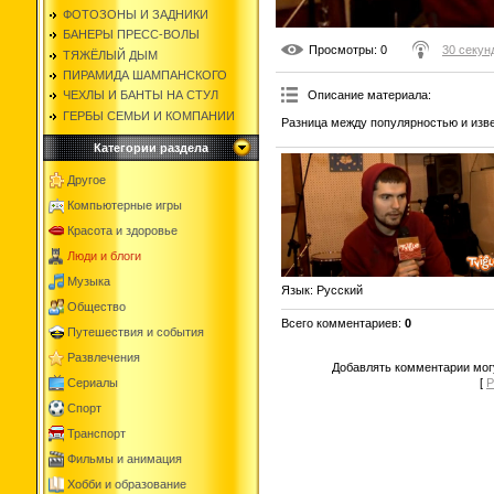
ФОТОЗОНЫ И ЗАДНИКИ
БАНЕРЫ ПРЕСС-ВОЛЫ
Просмотры
: 0
30 секунд
ТЯЖЁЛЫЙ ДЫМ
ПИРАМИДА ШАМПАНСКОГО
Описание материала
:
ЧЕХЛЫ И БАНТЫ НА СТУЛ
ГЕРБЫ СЕМЬИ И КОМПАНИИ
Разница между популярностью и изв
Категории раздела
Другое
Компьютерные игры
Красота и здоровье
Люди и блоги
Музыка
Язык
: Русский
Общество
Всего комментариев
:
0
Путешествия и события
Развлечения
Добавлять комментарии могу
Сериалы
[
Р
Спорт
Транспорт
Фильмы и анимация
Хобби и образование