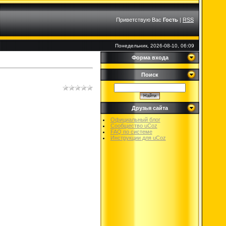
Приветствую Вас
Гость
|
RSS
Понедельник, 2026-08-10, 06:09
Форма входа
Поиск
Друзья сайта
Официальный блог
Сообщество uCoz
FAQ по системе
Инструкции для uCoz