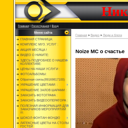
Ник
Главная
|
Регистрация
|
Вход
Меню сайта
Главная
»
Видео
»
Люди и блоги
ГЛАВНАЯ СТРАНИЦА:
КОМПЛЕКС МУЗ. УСЛУГ :
АКЦИЯ МЕСЯЦА !
Noize MC о счастье
ВИДЕО О НИКИТЕ:
ЗДЕСЬ ПОДРОБНЕЕ О НАШЕМ
КОЛЛЕКТИВЕ:
ЦЕНЫ НА НАШИ УСЛУГИ :
ФОТОАЛЬБОМЫ:
Обратная связь(89169817100)
УКРАШЕНИЕ ЦВЕТАМИ: :
УКРАШЕНИЕ ЗАЛОВ ШАРАМИ :
ЗАКАЗАТЬ ФОТОГРАФА :
ЗАКАЗАТЬ ВИДЕООПЕРАТОРА :
ПОЛЕЗНАЯ ИНФОРМАЦИЯ ДЛЯ
ЗАКАЗЧИКОВ МЕРОПРИЯТИЙ
!!!:
ШОКОЛ-ФОНТАН-ФОНДЮ
ЛАТЕКСНЫЕ ЦВЕТЫ НА СТОЛЫ
ГОСТЕЙ