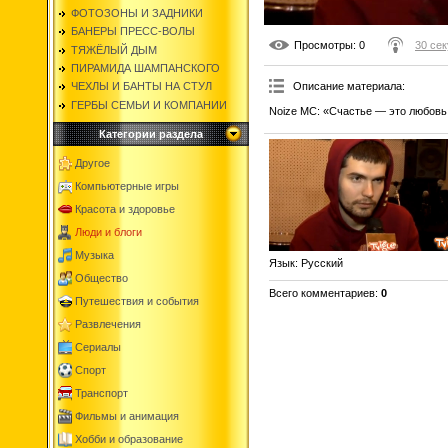
ФОТОЗОНЫ И ЗАДНИКИ
БАНЕРЫ ПРЕСС-ВОЛЫ
Просмотры
: 0
30 сек
ТЯЖЁЛЫЙ ДЫМ
ПИРАМИДА ШАМПАНСКОГО
Описание материала
:
ЧЕХЛЫ И БАНТЫ НА СТУЛ
ГЕРБЫ СЕМЬИ И КОМПАНИИ
Noize MC: «Счастье — это любовь
Категории раздела
Другое
Компьютерные игры
Красота и здоровье
Люди и блоги
Музыка
Язык
: Русский
Общество
Всего комментариев
:
0
Путешествия и события
Развлечения
Сериалы
Спорт
Транспорт
Фильмы и анимация
Хобби и образование