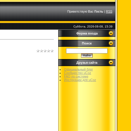
Приветствую Вас
Гость
|
RSS
Суббота, 2026-08-08, 15:39
Форма входа
Поиск
Друзья сайта
Официальный блог
Сообщество uCoz
FAQ по системе
Инструкции для uCoz