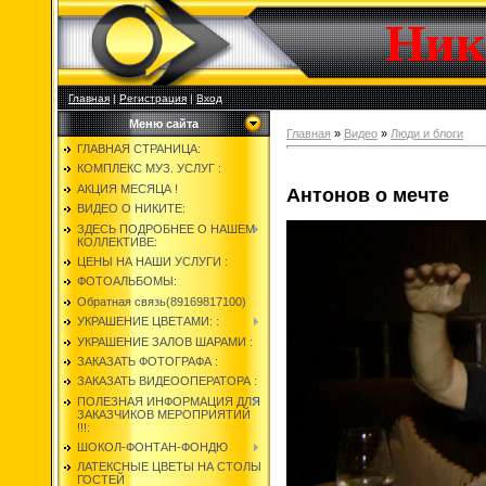
Ник
Главная
|
Регистрация
|
Вход
Меню сайта
Главная
»
Видео
»
Люди и блоги
ГЛАВНАЯ СТРАНИЦА:
КОМПЛЕКС МУЗ. УСЛУГ :
АКЦИЯ МЕСЯЦА !
Антонов о мечте
ВИДЕО О НИКИТЕ:
ЗДЕСЬ ПОДРОБНЕЕ О НАШЕМ
КОЛЛЕКТИВЕ:
ЦЕНЫ НА НАШИ УСЛУГИ :
ФОТОАЛЬБОМЫ:
Обратная связь(89169817100)
УКРАШЕНИЕ ЦВЕТАМИ: :
УКРАШЕНИЕ ЗАЛОВ ШАРАМИ :
ЗАКАЗАТЬ ФОТОГРАФА :
ЗАКАЗАТЬ ВИДЕООПЕРАТОРА :
ПОЛЕЗНАЯ ИНФОРМАЦИЯ ДЛЯ
ЗАКАЗЧИКОВ МЕРОПРИЯТИЙ
!!!:
ШОКОЛ-ФОНТАН-ФОНДЮ
ЛАТЕКСНЫЕ ЦВЕТЫ НА СТОЛЫ
ГОСТЕЙ