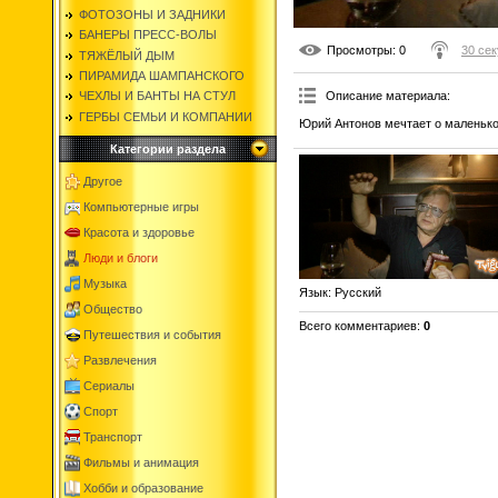
ФОТОЗОНЫ И ЗАДНИКИ
БАНЕРЫ ПРЕСС-ВОЛЫ
Просмотры
: 0
30 сек
ТЯЖЁЛЫЙ ДЫМ
ПИРАМИДА ШАМПАНСКОГО
Описание материала
:
ЧЕХЛЫ И БАНТЫ НА СТУЛ
ГЕРБЫ СЕМЬИ И КОМПАНИИ
Юрий Антонов мечтает о маленько
Категории раздела
Другое
Компьютерные игры
Красота и здоровье
Люди и блоги
Музыка
Язык
: Русский
Общество
Всего комментариев
:
0
Путешествия и события
Развлечения
Сериалы
Спорт
Транспорт
Фильмы и анимация
Хобби и образование