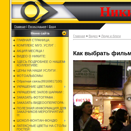
Ник
Главная
|
Регистрация
|
Вход
Меню сайта
Главная
»
Видео
»
Люди и блоги
ГЛАВНАЯ СТРАНИЦА:
КОМПЛЕКС МУЗ. УСЛУГ :
АКЦИЯ МЕСЯЦА !
Как выбрать фильм
ВИДЕО О НИКИТЕ:
ЗДЕСЬ ПОДРОБНЕЕ О НАШЕМ
КОЛЛЕКТИВЕ:
ЦЕНЫ НА НАШИ УСЛУГИ :
ФОТОАЛЬБОМЫ:
Обратная связь(89169817100)
УКРАШЕНИЕ ЦВЕТАМИ: :
УКРАШЕНИЕ ЗАЛОВ ШАРАМИ :
ЗАКАЗАТЬ ФОТОГРАФА :
ЗАКАЗАТЬ ВИДЕООПЕРАТОРА :
ПОЛЕЗНАЯ ИНФОРМАЦИЯ ДЛЯ
ЗАКАЗЧИКОВ МЕРОПРИЯТИЙ
!!!:
ШОКОЛ-ФОНТАН-ФОНДЮ
ЛАТЕКСНЫЕ ЦВЕТЫ НА СТОЛЫ
ГОСТЕЙ