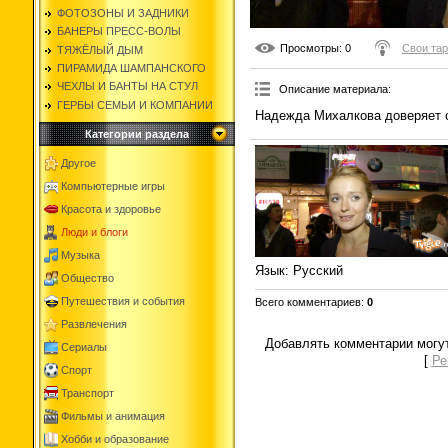
ФОТОЗОНЫ И ЗАДНИКИ
БАНЕРЫ ПРЕСС-ВОЛЫ
Просмотры
: 0
Свои та
ТЯЖЁЛЫЙ ДЫМ
ПИРАМИДА ШАМПАНСКОГО
ЧЕХЛЫ И БАНТЫ НА СТУЛ
Описание материала
:
ГЕРБЫ СЕМЬИ И КОМПАНИИ
Надежда Михалкова доверяет 
Категории раздела
Другое
Компьютерные игры
Красота и здоровье
Люди и блоги
Музыка
Язык
: Русский
Общество
Путешествия и события
Всего комментариев
:
0
Развлечения
Добавлять комментарии могут
Сериалы
[
Ре
Спорт
Транспорт
Фильмы и анимация
Хобби и образование