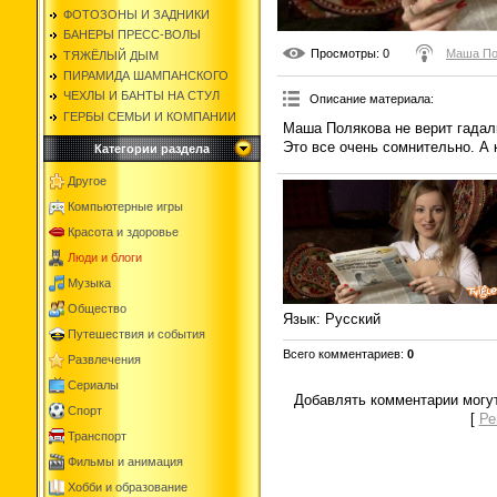
ФОТОЗОНЫ И ЗАДНИКИ
БАНЕРЫ ПРЕСС-ВОЛЫ
Просмотры
: 0
Маша По
ТЯЖЁЛЫЙ ДЫМ
ПИРАМИДА ШАМПАНСКОГО
ЧЕХЛЫ И БАНТЫ НА СТУЛ
Описание материала
:
ГЕРБЫ СЕМЬИ И КОМПАНИИ
Маша Полякова не верит гадал
Это все очень сомнительно. А 
Категории раздела
Другое
Компьютерные игры
Красота и здоровье
Люди и блоги
Музыка
Общество
Язык
: Русский
Путешествия и события
Всего комментариев
:
0
Развлечения
Сериалы
Добавлять комментарии могут
Спорт
[
Ре
Транспорт
Фильмы и анимация
Хобби и образование