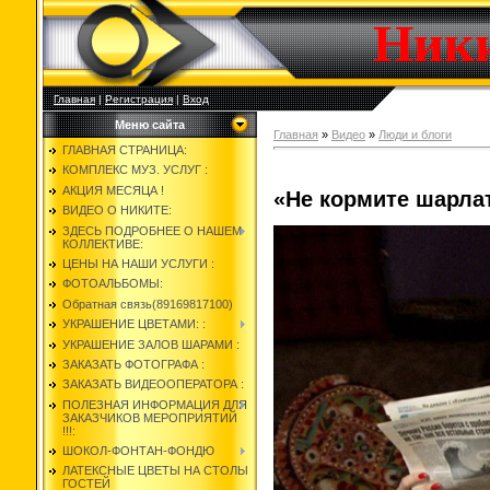
Ник
Главная
|
Регистрация
|
Вход
Меню сайта
Главная
»
Видео
»
Люди и блоги
ГЛАВНАЯ СТРАНИЦА:
КОМПЛЕКС МУЗ. УСЛУГ :
АКЦИЯ МЕСЯЦА !
«Не кормите шарла
ВИДЕО О НИКИТЕ:
ЗДЕСЬ ПОДРОБНЕЕ О НАШЕМ
КОЛЛЕКТИВЕ:
ЦЕНЫ НА НАШИ УСЛУГИ :
ФОТОАЛЬБОМЫ:
Обратная связь(89169817100)
УКРАШЕНИЕ ЦВЕТАМИ: :
УКРАШЕНИЕ ЗАЛОВ ШАРАМИ :
ЗАКАЗАТЬ ФОТОГРАФА :
ЗАКАЗАТЬ ВИДЕООПЕРАТОРА :
ПОЛЕЗНАЯ ИНФОРМАЦИЯ ДЛЯ
ЗАКАЗЧИКОВ МЕРОПРИЯТИЙ
!!!:
ШОКОЛ-ФОНТАН-ФОНДЮ
ЛАТЕКСНЫЕ ЦВЕТЫ НА СТОЛЫ
ГОСТЕЙ