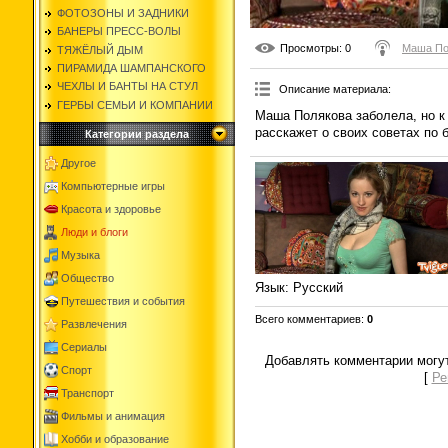
ФОТОЗОНЫ И ЗАДНИКИ
БАНЕРЫ ПРЕСС-ВОЛЫ
Просмотры
: 0
Маша По
ТЯЖЁЛЫЙ ДЫМ
ПИРАМИДА ШАМПАНСКОГО
ЧЕХЛЫ И БАНТЫ НА СТУЛ
Описание материала
:
ГЕРБЫ СЕМЬИ И КОМПАНИИ
Маша Полякова заболела, но к
расскажет о своих советах по 
Категории раздела
Другое
Компьютерные игры
Красота и здоровье
Люди и блоги
Музыка
Общество
Язык
: Русский
Путешествия и события
Всего комментариев
:
0
Развлечения
Сериалы
Добавлять комментарии могут
Спорт
[
Ре
Транспорт
Фильмы и анимация
Хобби и образование