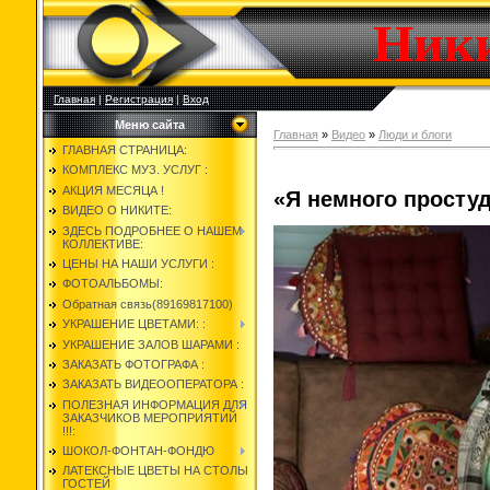
Ник
Главная
|
Регистрация
|
Вход
Меню сайта
Главная
»
Видео
»
Люди и блоги
ГЛАВНАЯ СТРАНИЦА:
КОМПЛЕКС МУЗ. УСЛУГ :
АКЦИЯ МЕСЯЦА !
«Я немного просту
ВИДЕО О НИКИТЕ:
ЗДЕСЬ ПОДРОБНЕЕ О НАШЕМ
КОЛЛЕКТИВЕ:
ЦЕНЫ НА НАШИ УСЛУГИ :
ФОТОАЛЬБОМЫ:
Обратная связь(89169817100)
УКРАШЕНИЕ ЦВЕТАМИ: :
УКРАШЕНИЕ ЗАЛОВ ШАРАМИ :
ЗАКАЗАТЬ ФОТОГРАФА :
ЗАКАЗАТЬ ВИДЕООПЕРАТОРА :
ПОЛЕЗНАЯ ИНФОРМАЦИЯ ДЛЯ
ЗАКАЗЧИКОВ МЕРОПРИЯТИЙ
!!!:
ШОКОЛ-ФОНТАН-ФОНДЮ
ЛАТЕКСНЫЕ ЦВЕТЫ НА СТОЛЫ
ГОСТЕЙ