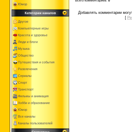
Всего комментариев
:
0
Юмор
Добавлять комментарии могут
Категории каналов
[
Ре
Другое
Компьютерные игры
Красота и здоровье
Люди и блоги
Музыка
Общество
Путешествия и события
Развлечения
Сериалы
Спорт
Транспорт
Фильмы и анимация
Хобби и образование
Юмор
Все каналы
Каналы пользователей