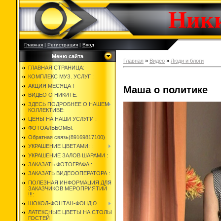
Ник
Главная
|
Регистрация
|
Вход
Меню сайта
Главная
»
Видео
»
Люди и блоги
ГЛАВНАЯ СТРАНИЦА:
КОМПЛЕКС МУЗ. УСЛУГ :
АКЦИЯ МЕСЯЦА !
Маша о политике
ВИДЕО О НИКИТЕ:
ЗДЕСЬ ПОДРОБНЕЕ О НАШЕМ
КОЛЛЕКТИВЕ:
ЦЕНЫ НА НАШИ УСЛУГИ :
ФОТОАЛЬБОМЫ:
Обратная связь(89169817100)
УКРАШЕНИЕ ЦВЕТАМИ: :
УКРАШЕНИЕ ЗАЛОВ ШАРАМИ :
ЗАКАЗАТЬ ФОТОГРАФА :
ЗАКАЗАТЬ ВИДЕООПЕРАТОРА :
ПОЛЕЗНАЯ ИНФОРМАЦИЯ ДЛЯ
ЗАКАЗЧИКОВ МЕРОПРИЯТИЙ
!!!:
ШОКОЛ-ФОНТАН-ФОНДЮ
ЛАТЕКСНЫЕ ЦВЕТЫ НА СТОЛЫ
ГОСТЕЙ