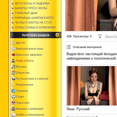
ФОТОЗОНЫ И ЗАДНИКИ
БАНЕРЫ ПРЕСС-ВОЛЫ
ТЯЖЁЛЫЙ ДЫМ
ПИРАМИДА ШАМПАНСКОГО
ЧЕХЛЫ И БАНТЫ НА СТУЛ
ГЕРБЫ СЕМЬИ И КОМПАНИИ
Категории раздела
Просмотры
: 0
Маша По
Другое
Описание материала
:
Компьютерные игры
Видео-блог настоящей блондин
Красота и здоровье
наблюдениями о политической 
Люди и блоги
Музыка
Общество
Путешествия и события
Развлечения
Сериалы
Спорт
Транспорт
Фильмы и анимация
Язык
: Русский
Хобби и образование