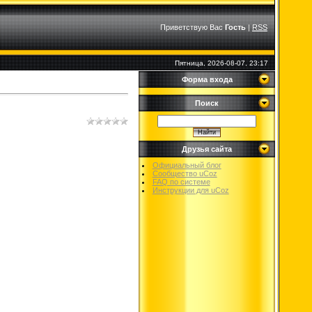
Приветствую Вас
Гость
|
RSS
Пятница, 2026-08-07, 23:17
Форма входа
Поиск
Друзья сайта
Официальный блог
Сообщество uCoz
FAQ по системе
Инструкции для uCoz