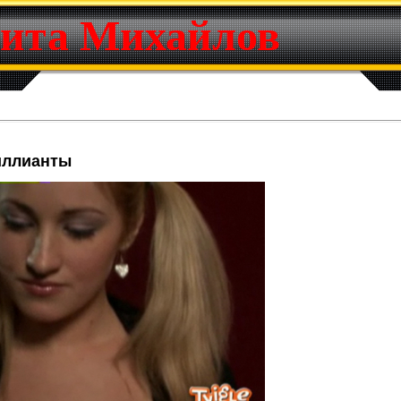
ита Михайлов
иллианты