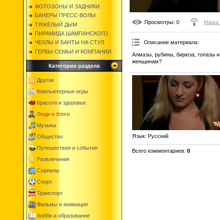
ФОТОЗОНЫ И ЗАДНИКИ
БАНЕРЫ ПРЕСС-ВОЛЫ
Просмотры
: 0
Маша 
ТЯЖЁЛЫЙ ДЫМ
ПИРАМИДА ШАМПАНСКОГО
Описание материала
:
ЧЕХЛЫ И БАНТЫ НА СТУЛ
ГЕРБЫ СЕМЬИ И КОМПАНИИ
Алмазы, рубины, бирюза, топазы 
женщинам?
Категории раздела
Другое
Компьютерные игры
Красота и здоровье
Люди и блоги
Музыка
Язык
: Русский
Общество
Путешествия и события
Всего комментариев
:
0
Развлечения
Сериалы
Спорт
Транспорт
Фильмы и анимация
Хобби и образование