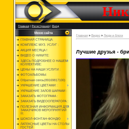
Ник
Главная
|
Регистрация
|
Вход
Меню сайта
Главная
»
Видео
»
Люди и блоги
ГЛАВНАЯ СТРАНИЦА:
КОМПЛЕКС МУЗ. УСЛУГ :
АКЦИЯ МЕСЯЦА !
Лучшие друзья - бр
ВИДЕО О НИКИТЕ:
ЗДЕСЬ ПОДРОБНЕЕ О НАШЕМ
КОЛЛЕКТИВЕ:
ЦЕНЫ НА НАШИ УСЛУГИ :
ФОТОАЛЬБОМЫ:
Обратная связь(89169817100)
УКРАШЕНИЕ ЦВЕТАМИ: :
УКРАШЕНИЕ ЗАЛОВ ШАРАМИ :
ЗАКАЗАТЬ ФОТОГРАФА :
ЗАКАЗАТЬ ВИДЕООПЕРАТОРА :
ПОЛЕЗНАЯ ИНФОРМАЦИЯ ДЛЯ
ЗАКАЗЧИКОВ МЕРОПРИЯТИЙ
!!!:
ШОКОЛ-ФОНТАН-ФОНДЮ
ЛАТЕКСНЫЕ ЦВЕТЫ НА СТОЛЫ
ГОСТЕЙ