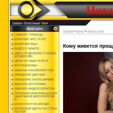
Ник
Главная
|
Регистрация
|
Вход
Меню сайта
Главная
»
Видео
»
Люди и блоги
ГЛАВНАЯ СТРАНИЦА:
КОМПЛЕКС МУЗ. УСЛУГ :
АКЦИЯ МЕСЯЦА !
Кому живется прощ
ВИДЕО О НИКИТЕ:
ЗДЕСЬ ПОДРОБНЕЕ О НАШЕМ
КОЛЛЕКТИВЕ:
ЦЕНЫ НА НАШИ УСЛУГИ :
ФОТОАЛЬБОМЫ:
Обратная связь(89169817100)
УКРАШЕНИЕ ЦВЕТАМИ: :
УКРАШЕНИЕ ЗАЛОВ ШАРАМИ :
ЗАКАЗАТЬ ФОТОГРАФА :
ЗАКАЗАТЬ ВИДЕООПЕРАТОРА :
ПОЛЕЗНАЯ ИНФОРМАЦИЯ ДЛЯ
ЗАКАЗЧИКОВ МЕРОПРИЯТИЙ
!!!:
ШОКОЛ-ФОНТАН-ФОНДЮ
ЛАТЕКСНЫЕ ЦВЕТЫ НА СТОЛЫ
ГОСТЕЙ