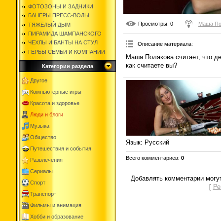
ФОТОЗОНЫ И ЗАДНИКИ
БАНЕРЫ ПРЕСС-ВОЛЫ
Просмотры
: 0
Маша По
ТЯЖЁЛЫЙ ДЫМ
ПИРАМИДА ШАМПАНСКОГО
ЧЕХЛЫ И БАНТЫ НА СТУЛ
Описание материала
:
ГЕРБЫ СЕМЬИ И КОМПАНИИ
Маша Полякова считает, что д
как считаете вы?
Категории раздела
Другое
Компьютерные игры
Красота и здоровье
Люди и блоги
Музыка
Общество
Язык
: Русский
Путешествия и события
Всего комментариев
:
0
Развлечения
Сериалы
Добавлять комментарии могут
Спорт
[
Ре
Транспорт
Фильмы и анимация
Хобби и образование