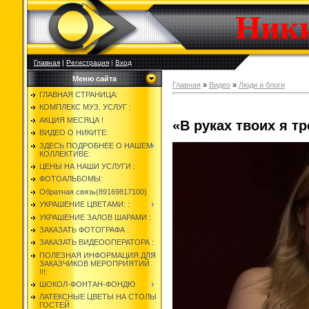
Ник
Главная
|
Регистрация
|
Вход
Меню сайта
Главная
»
Видео
»
Люди и блоги
ГЛАВНАЯ СТРАНИЦА:
КОМПЛЕКС МУЗ. УСЛУГ :
АКЦИЯ МЕСЯЦА !
«В руках твоих я 
ВИДЕО О НИКИТЕ:
ЗДЕСЬ ПОДРОБНЕЕ О НАШЕМ
КОЛЛЕКТИВЕ:
ЦЕНЫ НА НАШИ УСЛУГИ :
ФОТОАЛЬБОМЫ:
Обратная связь(89169817100)
УКРАШЕНИЕ ЦВЕТАМИ: :
УКРАШЕНИЕ ЗАЛОВ ШАРАМИ :
ЗАКАЗАТЬ ФОТОГРАФА :
ЗАКАЗАТЬ ВИДЕООПЕРАТОРА :
ПОЛЕЗНАЯ ИНФОРМАЦИЯ ДЛЯ
ЗАКАЗЧИКОВ МЕРОПРИЯТИЙ
!!!:
ШОКОЛ-ФОНТАН-ФОНДЮ
ЛАТЕКСНЫЕ ЦВЕТЫ НА СТОЛЫ
ГОСТЕЙ