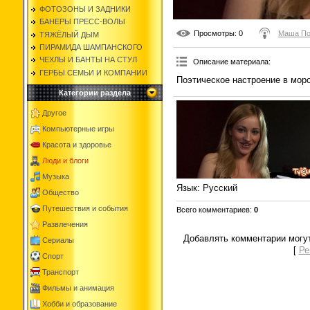
ФОТОЗОНЫ И ЗАДНИКИ
БАНЕРЫ ПРЕСС-ВОЛЫ
Просмотры
: 0
Маша По
ТЯЖЁЛЫЙ ДЫМ
ПИРАМИДА ШАМПАНСКОГО
ЧЕХЛЫ И БАНТЫ НА СТУЛ
Описание материала
:
ГЕРБЫ СЕМЬИ И КОМПАНИИ
Поэтическое настроение в мор
Категории раздела
Другое
Компьютерные игры
Красота и здоровье
Люди и блоги
Музыка
Язык
: Русский
Общество
Путешествия и события
Всего комментариев
:
0
Развлечения
Добавлять комментарии могут
Сериалы
[
Ре
Спорт
Транспорт
Фильмы и анимация
Хобби и образование