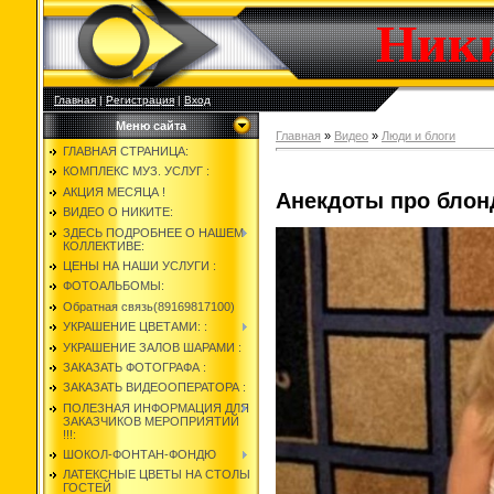
Ник
Главная
|
Регистрация
|
Вход
Меню сайта
Главная
»
Видео
»
Люди и блоги
ГЛАВНАЯ СТРАНИЦА:
КОМПЛЕКС МУЗ. УСЛУГ :
АКЦИЯ МЕСЯЦА !
Анекдоты про блон
ВИДЕО О НИКИТЕ:
ЗДЕСЬ ПОДРОБНЕЕ О НАШЕМ
КОЛЛЕКТИВЕ:
ЦЕНЫ НА НАШИ УСЛУГИ :
ФОТОАЛЬБОМЫ:
Обратная связь(89169817100)
УКРАШЕНИЕ ЦВЕТАМИ: :
УКРАШЕНИЕ ЗАЛОВ ШАРАМИ :
ЗАКАЗАТЬ ФОТОГРАФА :
ЗАКАЗАТЬ ВИДЕООПЕРАТОРА :
ПОЛЕЗНАЯ ИНФОРМАЦИЯ ДЛЯ
ЗАКАЗЧИКОВ МЕРОПРИЯТИЙ
!!!:
ШОКОЛ-ФОНТАН-ФОНДЮ
ЛАТЕКСНЫЕ ЦВЕТЫ НА СТОЛЫ
ГОСТЕЙ