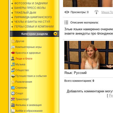
ФОТОЗОНЫ И ЗАДНИКИ
БАНЕРЫ ПРЕСС-ВОЛЫ
Просмотры
: 0
Маша По
ТЯЖЁЛЫЙ ДЫМ
ПИРАМИДА ШАМПАНСКОГО
ЧЕХЛЫ И БАНТЫ НА СТУЛ
Описание материала
:
ГЕРБЫ СЕМЬИ И КОМПАНИИ
Злые языки намеренно очерняю
знаете анекдоты про блондино
Категории раздела
Другое
Компьютерные игры
Красота и здоровье
Люди и блоги
Музыка
Общество
Язык
: Русский
Путешествия и события
Всего комментариев
:
0
Развлечения
Сериалы
Добавлять комментарии могут
Спорт
[
Ре
Транспорт
Фильмы и анимация
Хобби и образование