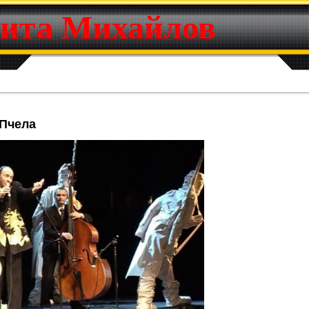
ита Михайлов
 Пчела