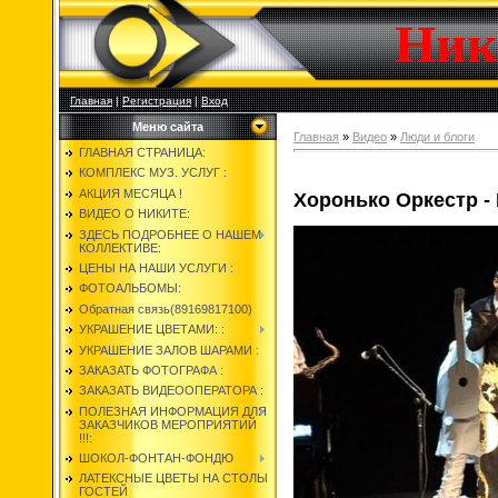
Ник
Главная
|
Регистрация
|
Вход
Меню сайта
Главная
»
Видео
»
Люди и блоги
ГЛАВНАЯ СТРАНИЦА:
КОМПЛЕКС МУЗ. УСЛУГ :
АКЦИЯ МЕСЯЦА !
Хоронько Оркестр -
ВИДЕО О НИКИТЕ:
ЗДЕСЬ ПОДРОБНЕЕ О НАШЕМ
КОЛЛЕКТИВЕ:
ЦЕНЫ НА НАШИ УСЛУГИ :
ФОТОАЛЬБОМЫ:
Обратная связь(89169817100)
УКРАШЕНИЕ ЦВЕТАМИ: :
УКРАШЕНИЕ ЗАЛОВ ШАРАМИ :
ЗАКАЗАТЬ ФОТОГРАФА :
ЗАКАЗАТЬ ВИДЕООПЕРАТОРА :
ПОЛЕЗНАЯ ИНФОРМАЦИЯ ДЛЯ
ЗАКАЗЧИКОВ МЕРОПРИЯТИЙ
!!!:
ШОКОЛ-ФОНТАН-ФОНДЮ
ЛАТЕКСНЫЕ ЦВЕТЫ НА СТОЛЫ
ГОСТЕЙ