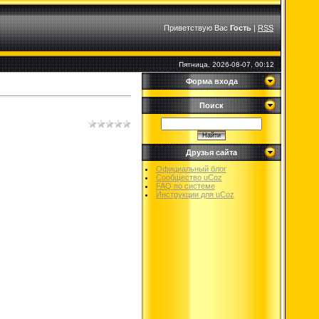
Приветствую Вас
Гость
|
RSS
Пятница, 2026-08-07, 00:12
Форма входа
Поиск
Друзья сайта
Официальный блог
Сообщество uCoz
FAQ по системе
Инструкции для uCoz