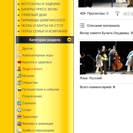
ФОТОЗОНЫ И ЗАДНИКИ
БАНЕРЫ ПРЕСС-ВОЛЫ
Просмотры
: 0
ART-
ТЯЖЁЛЫЙ ДЫМ
ПИРАМИДА ШАМПАНСКОГО
Описание материала
:
ЧЕХЛЫ И БАНТЫ НА СТУЛ
ГЕРБЫ СЕМЬИ И КОМПАНИИ
Вечер памяти Булата Окуджавы. В
Категории раздела
Другое
Компьютерные игры
Красота и здоровье
Люди и блоги
Музыка
Язык
: Русский
Общество
Всего комментариев
:
0
Путешествия и события
Развлечения
Сериалы
Спорт
Транспорт
Фильмы и анимация
Хобби и образование