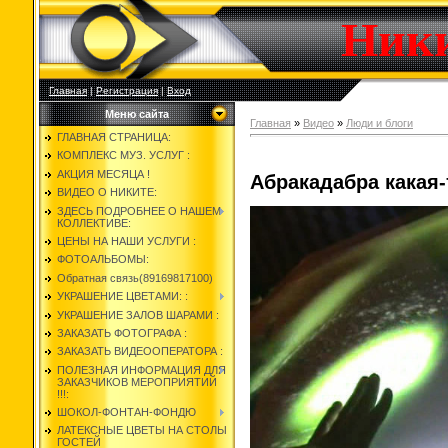
Ник
Главная
|
Регистрация
|
Вход
Меню сайта
Главная
»
Видео
»
Люди и блоги
ГЛАВНАЯ СТРАНИЦА:
КОМПЛЕКС МУЗ. УСЛУГ :
АКЦИЯ МЕСЯЦА !
Абракадабра какая-
ВИДЕО О НИКИТЕ:
ЗДЕСЬ ПОДРОБНЕЕ О НАШЕМ
КОЛЛЕКТИВЕ:
ЦЕНЫ НА НАШИ УСЛУГИ :
ФОТОАЛЬБОМЫ:
Обратная связь(89169817100)
УКРАШЕНИЕ ЦВЕТАМИ: :
УКРАШЕНИЕ ЗАЛОВ ШАРАМИ :
ЗАКАЗАТЬ ФОТОГРАФА :
ЗАКАЗАТЬ ВИДЕООПЕРАТОРА :
ПОЛЕЗНАЯ ИНФОРМАЦИЯ ДЛЯ
ЗАКАЗЧИКОВ МЕРОПРИЯТИЙ
!!!:
ШОКОЛ-ФОНТАН-ФОНДЮ
ЛАТЕКСНЫЕ ЦВЕТЫ НА СТОЛЫ
ГОСТЕЙ