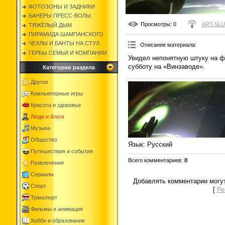
ФОТОЗОНЫ И ЗАДНИКИ
БАНЕРЫ ПРЕСС-ВОЛЫ
Просмотры
: 0
ART-SL
ТЯЖЁЛЫЙ ДЫМ
ПИРАМИДА ШАМПАНСКОГО
ЧЕХЛЫ И БАНТЫ НА СТУЛ
Описание материала
:
ГЕРБЫ СЕМЬИ И КОМПАНИИ
Увидел непонятную штуку на ф
субботу на «Винзаводе».
Категории раздела
Другое
Компьютерные игры
Красота и здоровье
Люди и блоги
Музыка
Общество
Язык
: Русский
Путешествия и события
Всего комментариев
:
0
Развлечения
Сериалы
Добавлять комментарии могут
Спорт
[
Ре
Транспорт
Фильмы и анимация
Хобби и образование