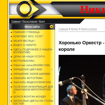
Ник
Главная
|
Регистрация
|
Вход
Меню сайта
Главная
»
Видео
»
Люди и блоги
ГЛАВНАЯ СТРАНИЦА:
КОМПЛЕКС МУЗ. УСЛУГ :
АКЦИЯ МЕСЯЦА !
Хоронько Оркестр -
ВИДЕО О НИКИТЕ:
короле
ЗДЕСЬ ПОДРОБНЕЕ О НАШЕМ
КОЛЛЕКТИВЕ:
ЦЕНЫ НА НАШИ УСЛУГИ :
ФОТОАЛЬБОМЫ:
Обратная связь(89169817100)
УКРАШЕНИЕ ЦВЕТАМИ: :
УКРАШЕНИЕ ЗАЛОВ ШАРАМИ :
ЗАКАЗАТЬ ФОТОГРАФА :
ЗАКАЗАТЬ ВИДЕООПЕРАТОРА :
ПОЛЕЗНАЯ ИНФОРМАЦИЯ ДЛЯ
ЗАКАЗЧИКОВ МЕРОПРИЯТИЙ
!!!:
ШОКОЛ-ФОНТАН-ФОНДЮ
ЛАТЕКСНЫЕ ЦВЕТЫ НА СТОЛЫ
ГОСТЕЙ