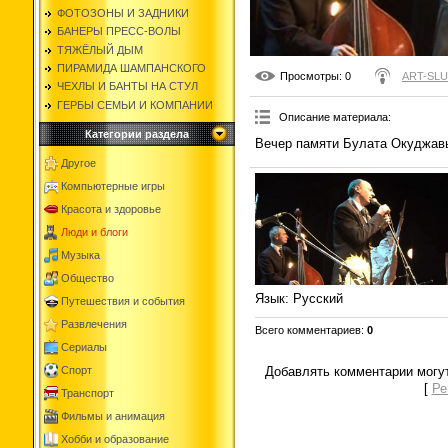
ФОТОЗОНЫ И ЗАДНИКИ
БАНЕРЫ ПРЕСС-ВОЛЫ
ТЯЖЁЛЫЙ ДЫМ
ПИРАМИДА ШАМПАНСКОГО
Просмотры
: 0
ART-SL
ЧЕХЛЫ И БАНТЫ НА СТУЛ
ГЕРБЫ СЕМЬИ И КОМПАНИИ
Описание материала
:
Категории раздела
Вечер памяти Булата Окуджав
Другое
Компьютерные игры
Красота и здоровье
Люди и блоги
Музыка
Общество
Язык
: Русский
Путешествия и события
Развлечения
Всего комментариев
:
0
Сериалы
Спорт
Добавлять комментарии могут
[
Ре
Транспорт
Фильмы и анимация
Хобби и образование