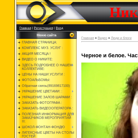
Ник
Главная
|
Регистрация
|
Вход
Меню сайта
Главная
»
Видео
»
Люди и блоги
ГЛАВНАЯ СТРАНИЦА:
КОМПЛЕКС МУЗ. УСЛУГ :
АКЦИЯ МЕСЯЦА !
Черное и белое. Час
ВИДЕО О НИКИТЕ:
ЗДЕСЬ ПОДРОБНЕЕ О НАШЕМ
КОЛЛЕКТИВЕ:
ЦЕНЫ НА НАШИ УСЛУГИ :
ФОТОАЛЬБОМЫ:
Обратная связь(89169817100)
УКРАШЕНИЕ ЦВЕТАМИ: :
УКРАШЕНИЕ ЗАЛОВ ШАРАМИ :
ЗАКАЗАТЬ ФОТОГРАФА :
ЗАКАЗАТЬ ВИДЕООПЕРАТОРА :
ПОЛЕЗНАЯ ИНФОРМАЦИЯ ДЛЯ
ЗАКАЗЧИКОВ МЕРОПРИЯТИЙ
!!!:
ШОКОЛ-ФОНТАН-ФОНДЮ
ЛАТЕКСНЫЕ ЦВЕТЫ НА СТОЛЫ
ГОСТЕЙ