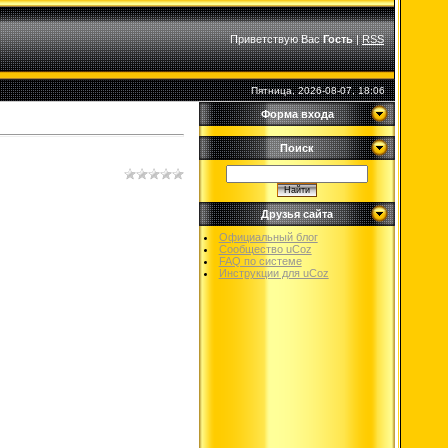
Приветствую Вас
Гость
|
RSS
Пятница, 2026-08-07, 18:06
Форма входа
Поиск
Друзья сайта
Официальный блог
Сообщество uCoz
FAQ по системе
Инструкции для uCoz