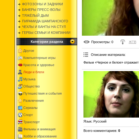
ФОТОЗОНЫ И ЗАДНИКИ
БАНЕРЫ ПРЕСС-ВОЛЫ
ТЯЖЁЛЫЙ ДЫМ
ПИРАМИДА ШАМПАНСКОГО
ЧЕХЛЫ И БАНТЫ НА СТУЛ
ГЕРБЫ СЕМЬИ И КОМПАНИИ
Категории раздела
Просмотры
: 0
ЖТВ
Другое
Описание материала
:
Компьютерные игры
Фильм «Черное и белое» отражает 
Красота и здоровье
Люди и блоги
Музыка
Общество
Путешествия и события
Развлечения
Сериалы
Спорт
Язык
: Русский
Транспорт
Фильмы и анимация
Всего комментариев
:
0
Хобби и образование