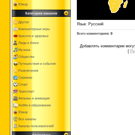
Юмор
Категории каналов
Другое
Язык
: Русский
Компьютерные игры
Всего комментариев
:
0
Красота и здоровье
Люди и блоги
Добавлять комментарии могут
Музыка
[
Ре
Общество
Путешествия и события
Развлечения
Сериалы
Спорт
Транспорт
Фильмы и анимация
Хобби и образование
Юмор
Все каналы
Каналы пользователей