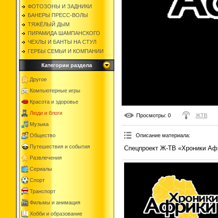
ФОТОЗОНЫ И ЗАДНИКИ
БАНЕРЫ ПРЕСС-ВОЛЫ
ТЯЖЁЛЫЙ ДЫМ
ПИРАМИДА ШАМПАНСКОГО
ЧЕХЛЫ И БАНТЫ НА СТУЛ
ГЕРБЫ СЕМЬИ И КОМПАНИИ
Категории раздела
Другое
Компьютерные игры
Красота и здоровье
Люди и блоги
Просмотры
: 0
ЖТВ
Музыка
Общество
Описание материала
:
Путешествия и события
Спецпроект Ж-ТВ «Хроники Афр
Развлечения
Сериалы
Спорт
Транспорт
Фильмы и анимация
Хобби и образование