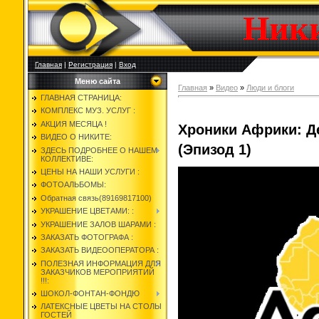
Ник
Главная
|
Регистрация
|
Вход
Меню сайта
Главная
»
Видео
»
Люди и блоги
ГЛАВНАЯ СТРАНИЦА:
КОМПЛЕКС МУЗ. УСЛУГ :
АКЦИЯ МЕСЯЦА !
Хроники Африки: Д
ВИДЕО О НИКИТЕ:
(Эпизод 1)
ЗДЕСЬ ПОДРОБНЕЕ О НАШЕМ
КОЛЛЕКТИВЕ:
ЦЕНЫ НА НАШИ УСЛУГИ :
ФОТОАЛЬБОМЫ:
Обратная связь(89169817100)
УКРАШЕНИЕ ЦВЕТАМИ: :
УКРАШЕНИЕ ЗАЛОВ ШАРАМИ :
ЗАКАЗАТЬ ФОТОГРАФА :
ЗАКАЗАТЬ ВИДЕООПЕРАТОРА :
ПОЛЕЗНАЯ ИНФОРМАЦИЯ ДЛЯ
ЗАКАЗЧИКОВ МЕРОПРИЯТИЙ
!!!:
ШОКОЛ-ФОНТАН-ФОНДЮ
ЛАТЕКСНЫЕ ЦВЕТЫ НА СТОЛЫ
ГОСТЕЙ