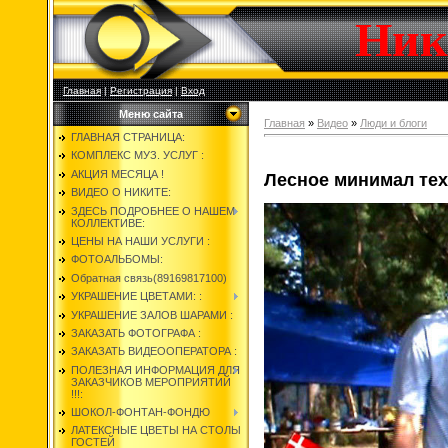
Ник
Главная
|
Регистрация
|
Вход
Меню сайта
Главная
»
Видео
»
Люди и блоги
ГЛАВНАЯ СТРАНИЦА:
КОМПЛЕКС МУЗ. УСЛУГ :
АКЦИЯ МЕСЯЦА !
Лесное минимал тех
ВИДЕО О НИКИТЕ:
ЗДЕСЬ ПОДРОБНЕЕ О НАШЕМ
КОЛЛЕКТИВЕ:
ЦЕНЫ НА НАШИ УСЛУГИ :
ФОТОАЛЬБОМЫ:
Обратная связь(89169817100)
УКРАШЕНИЕ ЦВЕТАМИ: :
УКРАШЕНИЕ ЗАЛОВ ШАРАМИ :
ЗАКАЗАТЬ ФОТОГРАФА :
ЗАКАЗАТЬ ВИДЕООПЕРАТОРА :
ПОЛЕЗНАЯ ИНФОРМАЦИЯ ДЛЯ
ЗАКАЗЧИКОВ МЕРОПРИЯТИЙ
!!!:
ШОКОЛ-ФОНТАН-ФОНДЮ
ЛАТЕКСНЫЕ ЦВЕТЫ НА СТОЛЫ
ГОСТЕЙ