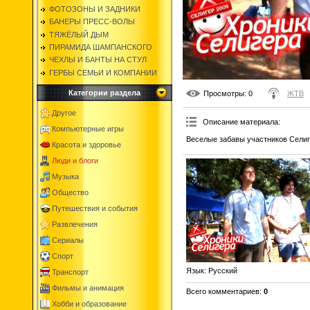
ФОТОЗОНЫ И ЗАДНИКИ
БАНЕРЫ ПРЕСС-ВОЛЫ
ТЯЖЁЛЫЙ ДЫМ
ПИРАМИДА ШАМПАНСКОГО
ЧЕХЛЫ И БАНТЫ НА СТУЛ
ГЕРБЫ СЕМЬИ И КОМПАНИИ
Категории раздела
Просмотры
: 0
ЖТВ
Другое
Описание материала
:
Компьютерные игры
Веселые забавы участников Селиг
Красота и здоровье
Люди и блоги
Музыка
Общество
Путешествия и события
Развлечения
Сериалы
Спорт
Язык
: Русский
Транспорт
Фильмы и анимация
Всего комментариев
:
0
Хобби и образование