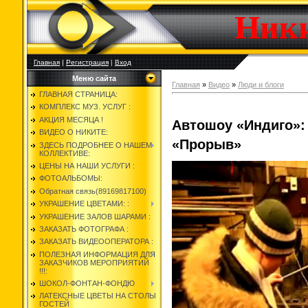
Ник
Главная
|
Регистрация
|
Вход
Меню сайта
Главная
»
Видео
»
Люди и блоги
ГЛАВНАЯ СТРАНИЦА:
КОМПЛЕКС МУЗ. УСЛУГ :
АКЦИЯ МЕСЯЦА !
Автошоу «Индиго»:
ВИДЕО О НИКИТЕ:
«Прорыв»
ЗДЕСЬ ПОДРОБНЕЕ О НАШЕМ
КОЛЛЕКТИВЕ:
ЦЕНЫ НА НАШИ УСЛУГИ :
ФОТОАЛЬБОМЫ:
Обратная связь(89169817100)
УКРАШЕНИЕ ЦВЕТАМИ: :
УКРАШЕНИЕ ЗАЛОВ ШАРАМИ :
ЗАКАЗАТЬ ФОТОГРАФА :
ЗАКАЗАТЬ ВИДЕООПЕРАТОРА :
ПОЛЕЗНАЯ ИНФОРМАЦИЯ ДЛЯ
ЗАКАЗЧИКОВ МЕРОПРИЯТИЙ
!!!:
ШОКОЛ-ФОНТАН-ФОНДЮ
ЛАТЕКСНЫЕ ЦВЕТЫ НА СТОЛЫ
ГОСТЕЙ