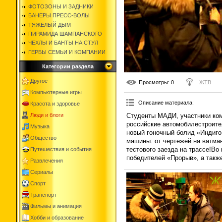
ФОТОЗОНЫ И ЗАДНИКИ
БАНЕРЫ ПРЕСС-ВОЛЫ
ТЯЖЁЛЫЙ ДЫМ
ПИРАМИДА ШАМПАНСКОГО
ЧЕХЛЫ И БАНТЫ НА СТУЛ
ГЕРБЫ СЕМЬИ И КОМПАНИИ
Категории раздела
Другое
Просмотры
: 0
ЖТВ
Компьютерные игры
Описание материала
:
Красота и здоровье
Студенты МАДИ, участники ко
Люди и блоги
российские автомобилестроител
Музыка
новый гоночный болид «Индиго
Общество
машины: от чертежей на ватман
тестового заезда на трассе!В
Путешествия и события
победителей «Прорыв», а такж
Развлечения
Сериалы
Спорт
Транспорт
Фильмы и анимация
Хобби и образование