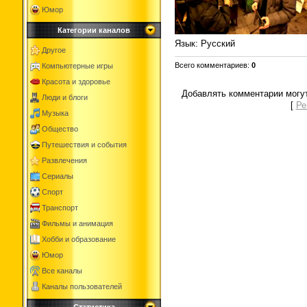
Юмор
Категории каналов
Язык
: Русский
Другое
Всего комментариев
:
0
Компьютерные игры
Красота и здоровье
Добавлять комментарии могут
Люди и блоги
[
Ре
Музыка
Общество
Путешествия и события
Развлечения
Сериалы
Спорт
Транспорт
Фильмы и анимация
Хобби и образование
Юмор
Все каналы
Каналы пользователей