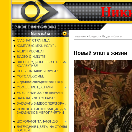
Ник
Главная
|
Регистрация
|
Вход
Меню сайта
Главная
»
Видео
»
Люди и блоги
ГЛАВНАЯ СТРАНИЦА:
КОМПЛЕКС МУЗ. УСЛУГ :
АКЦИЯ МЕСЯЦА !
Новый этап в жизни
ВИДЕО О НИКИТЕ:
ЗДЕСЬ ПОДРОБНЕЕ О НАШЕМ
КОЛЛЕКТИВЕ:
ЦЕНЫ НА НАШИ УСЛУГИ :
ФОТОАЛЬБОМЫ:
Обратная связь(89169817100)
УКРАШЕНИЕ ЦВЕТАМИ: :
УКРАШЕНИЕ ЗАЛОВ ШАРАМИ :
ЗАКАЗАТЬ ФОТОГРАФА :
ЗАКАЗАТЬ ВИДЕООПЕРАТОРА :
ПОЛЕЗНАЯ ИНФОРМАЦИЯ ДЛЯ
ЗАКАЗЧИКОВ МЕРОПРИЯТИЙ
!!!:
ШОКОЛ-ФОНТАН-ФОНДЮ
ЛАТЕКСНЫЕ ЦВЕТЫ НА СТОЛЫ
ГОСТЕЙ