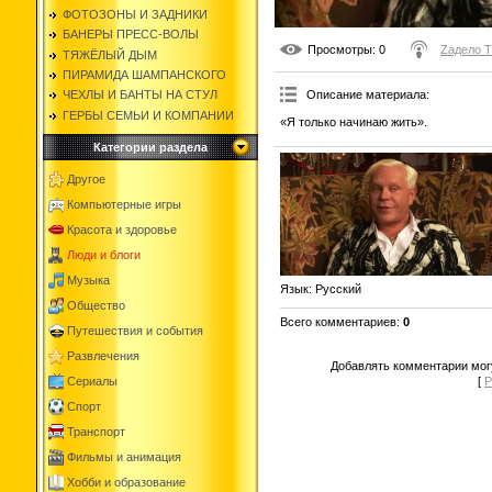
ФОТОЗОНЫ И ЗАДНИКИ
БАНЕРЫ ПРЕСС-ВОЛЫ
Просмотры
: 0
Zадело 
ТЯЖЁЛЫЙ ДЫМ
ПИРАМИДА ШАМПАНСКОГО
Описание материала
:
ЧЕХЛЫ И БАНТЫ НА СТУЛ
ГЕРБЫ СЕМЬИ И КОМПАНИИ
«Я только начинаю жить».
Категории раздела
Другое
Компьютерные игры
Красота и здоровье
Люди и блоги
Музыка
Язык
: Русский
Общество
Всего комментариев
:
0
Путешествия и события
Развлечения
Добавлять комментарии могу
Сериалы
[
Р
Спорт
Транспорт
Фильмы и анимация
Хобби и образование