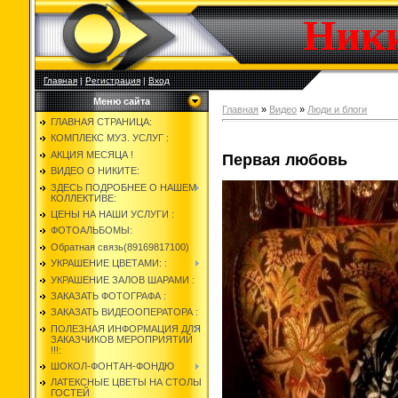
Ник
Главная
|
Регистрация
|
Вход
Меню сайта
Главная
»
Видео
»
Люди и блоги
ГЛАВНАЯ СТРАНИЦА:
КОМПЛЕКС МУЗ. УСЛУГ :
АКЦИЯ МЕСЯЦА !
Первая любовь
ВИДЕО О НИКИТЕ:
ЗДЕСЬ ПОДРОБНЕЕ О НАШЕМ
КОЛЛЕКТИВЕ:
ЦЕНЫ НА НАШИ УСЛУГИ :
ФОТОАЛЬБОМЫ:
Обратная связь(89169817100)
УКРАШЕНИЕ ЦВЕТАМИ: :
УКРАШЕНИЕ ЗАЛОВ ШАРАМИ :
ЗАКАЗАТЬ ФОТОГРАФА :
ЗАКАЗАТЬ ВИДЕООПЕРАТОРА :
ПОЛЕЗНАЯ ИНФОРМАЦИЯ ДЛЯ
ЗАКАЗЧИКОВ МЕРОПРИЯТИЙ
!!!:
ШОКОЛ-ФОНТАН-ФОНДЮ
ЛАТЕКСНЫЕ ЦВЕТЫ НА СТОЛЫ
ГОСТЕЙ