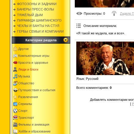
ФОТОЗОНЫ И ЗАДНИКИ
БАНЕРЫ ПРЕСС-ВОЛЫ
Просмотры
: 0
Zадело 
ТЯЖЁЛЫЙ ДЫМ
ПИРАМИДА ШАМПАНСКОГО
Описание материала
:
ЧЕХЛЫ И БАНТЫ НА СТУЛ
ГЕРБЫ СЕМЬИ И КОМПАНИИ
«Я такой же мудила, как и все».
Категории раздела
Другое
Компьютерные игры
Красота и здоровье
Люди и блоги
Музыка
Язык
: Русский
Общество
Всего комментариев
:
0
Путешествия и события
Развлечения
Добавлять комментарии могу
Сериалы
[
Р
Спорт
Транспорт
Фильмы и анимация
Хобби и образование