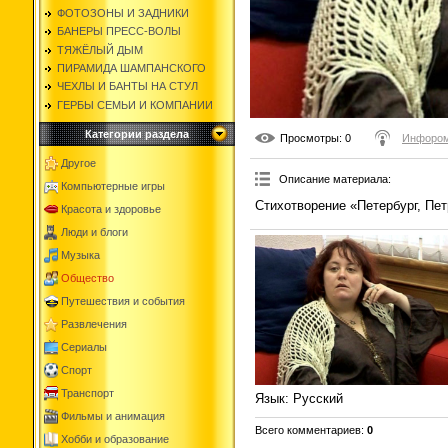
ФОТОЗОНЫ И ЗАДНИКИ
БАНЕРЫ ПРЕСС-ВОЛЫ
ТЯЖЁЛЫЙ ДЫМ
ПИРАМИДА ШАМПАНСКОГО
ЧЕХЛЫ И БАНТЫ НА СТУЛ
ГЕРБЫ СЕМЬИ И КОМПАНИИ
Категории раздела
Просмотры
: 0
Инфором
Другое
Описание материала
:
Компьютерные игры
Стихотворение «Петербург, Пет
Красота и здоровье
Люди и блоги
Музыка
Общество
Путешествия и события
Развлечения
Сериалы
Спорт
Транспорт
Язык
: Русский
Фильмы и анимация
Всего комментариев
:
0
Хобби и образование