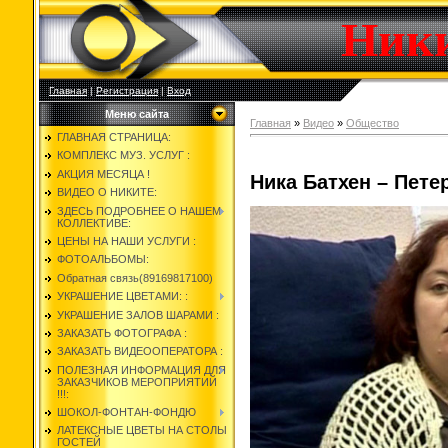
Ник
Главная
|
Регистрация
|
Вход
Меню сайта
Главная
»
Видео
»
Общество
ГЛАВНАЯ СТРАНИЦА:
КОМПЛЕКС МУЗ. УСЛУГ :
АКЦИЯ МЕСЯЦА !
Ника Батхен – Пете
ВИДЕО О НИКИТЕ:
ЗДЕСЬ ПОДРОБНЕЕ О НАШЕМ
КОЛЛЕКТИВЕ:
ЦЕНЫ НА НАШИ УСЛУГИ :
ФОТОАЛЬБОМЫ:
Обратная связь(89169817100)
УКРАШЕНИЕ ЦВЕТАМИ: :
УКРАШЕНИЕ ЗАЛОВ ШАРАМИ :
ЗАКАЗАТЬ ФОТОГРАФА :
ЗАКАЗАТЬ ВИДЕООПЕРАТОРА :
ПОЛЕЗНАЯ ИНФОРМАЦИЯ ДЛЯ
ЗАКАЗЧИКОВ МЕРОПРИЯТИЙ
!!!:
ШОКОЛ-ФОНТАН-ФОНДЮ
ЛАТЕКСНЫЕ ЦВЕТЫ НА СТОЛЫ
ГОСТЕЙ