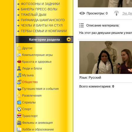
ФОТОЗОНЫ И ЗАДНИКИ
БАНЕРЫ ПРЕСС-ВОЛЫ
Просмотры
: 0
Эм Дж
ТЯЖЁЛЫЙ ДЫМ
ПИРАМИДА ШАМПАНСКОГО
Описание материала
:
ЧЕХЛЫ И БАНТЫ НА СТУЛ
ГЕРБЫ СЕМЬИ И КОМПАНИИ
На этот раз девушки решили узнат
Категории раздела
Другое
Компьютерные игры
Красота и здоровье
Люди и блоги
Музыка
Язык
: Русский
Общество
Всего комментариев
:
0
Путешествия и события
Развлечения
Сериалы
Спорт
Транспорт
Фильмы и анимация
Хобби и образование