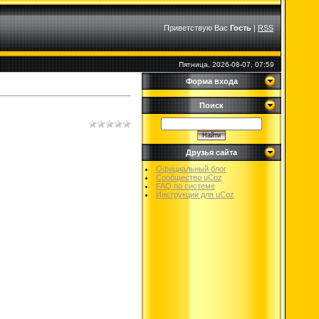
Приветствую Вас
Гость
|
RSS
Пятница, 2026-08-07, 07:59
Форма входа
Поиск
Друзья сайта
Официальный блог
Сообщество uCoz
FAQ по системе
Инструкции для uCoz