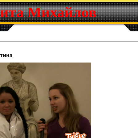
ита Михайлов
нтина