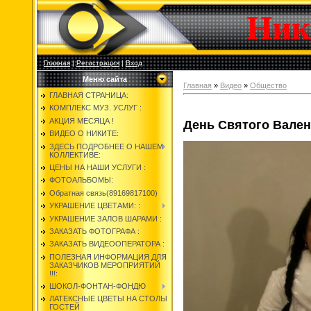
Ник
Главная
|
Регистрация
|
Вход
Меню сайта
Главная
»
Видео
»
Общество
ГЛАВНАЯ СТРАНИЦА:
КОМПЛЕКС МУЗ. УСЛУГ :
АКЦИЯ МЕСЯЦА !
День Святого Вале
ВИДЕО О НИКИТЕ:
ЗДЕСЬ ПОДРОБНЕЕ О НАШЕМ
КОЛЛЕКТИВЕ:
ЦЕНЫ НА НАШИ УСЛУГИ :
ФОТОАЛЬБОМЫ:
Обратная связь(89169817100)
УКРАШЕНИЕ ЦВЕТАМИ: :
УКРАШЕНИЕ ЗАЛОВ ШАРАМИ :
ЗАКАЗАТЬ ФОТОГРАФА :
ЗАКАЗАТЬ ВИДЕООПЕРАТОРА :
ПОЛЕЗНАЯ ИНФОРМАЦИЯ ДЛЯ
ЗАКАЗЧИКОВ МЕРОПРИЯТИЙ
!!!:
ШОКОЛ-ФОНТАН-ФОНДЮ
ЛАТЕКСНЫЕ ЦВЕТЫ НА СТОЛЫ
ГОСТЕЙ