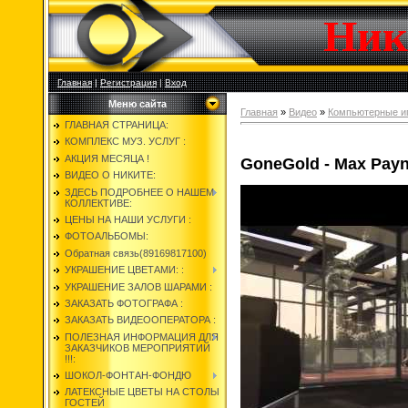
Ник
Главная
|
Регистрация
|
Вход
Меню сайта
Главная
»
Видео
»
Компьютерные и
ГЛАВНАЯ СТРАНИЦА:
КОМПЛЕКС МУЗ. УСЛУГ :
АКЦИЯ МЕСЯЦА !
GoneGold - Max Payn
ВИДЕО О НИКИТЕ:
ЗДЕСЬ ПОДРОБНЕЕ О НАШЕМ
КОЛЛЕКТИВЕ:
ЦЕНЫ НА НАШИ УСЛУГИ :
ФОТОАЛЬБОМЫ:
Обратная связь(89169817100)
УКРАШЕНИЕ ЦВЕТАМИ: :
УКРАШЕНИЕ ЗАЛОВ ШАРАМИ :
ЗАКАЗАТЬ ФОТОГРАФА :
ЗАКАЗАТЬ ВИДЕООПЕРАТОРА :
ПОЛЕЗНАЯ ИНФОРМАЦИЯ ДЛЯ
ЗАКАЗЧИКОВ МЕРОПРИЯТИЙ
!!!:
ШОКОЛ-ФОНТАН-ФОНДЮ
ЛАТЕКСНЫЕ ЦВЕТЫ НА СТОЛЫ
ГОСТЕЙ