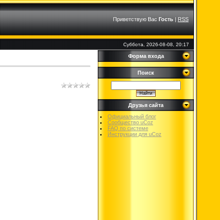
Приветствую Вас
Гость
|
RSS
Суббота, 2026-08-08, 20:17
Форма входа
Поиск
Друзья сайта
Официальный блог
Сообщество uCoz
FAQ по системе
Инструкции для uCoz