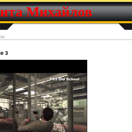
ита Михайлов
гры
e 3