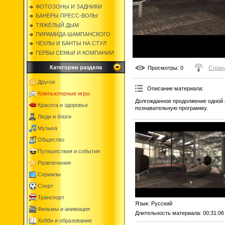
ФОТОЗОНЫ И ЗАДНИКИ
БАНЕРЫ ПРЕСС-ВОЛЫ
ТЯЖЁЛЫЙ ДЫМ
ПИРАМИДА ШАМПАНСКОГО
ЧЕХЛЫ И БАНТЫ НА СТУЛ
ГЕРБЫ СЕМЬИ И КОМПАНИИ
Категории раздела
Просмотры
: 0
Стран
Другое
Описание материала
:
Компьютерные игры
Долгожданное продолжение одной 
Красота и здоровье
познавательную программу.
Люди и блоги
Музыка
Общество
Путешествия и события
Развлечения
Сериалы
Спорт
Транспорт
Язык
: Русский
Фильмы и анимация
Длительность материала
: 00:31:06
Хобби и образование