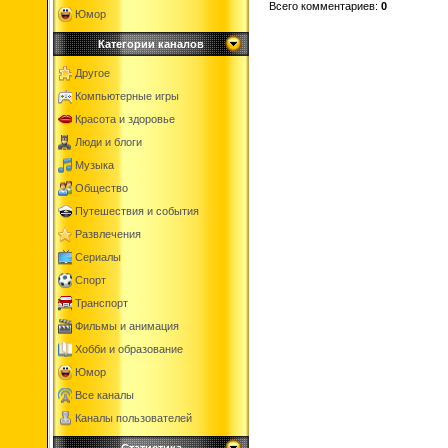
Всего комментариев
:
0
Юмор
Категории каналов
Другое
Компьютерные игры
Красота и здоровье
Люди и блоги
Музыка
Общество
Путешествия и события
Развлечения
Сериалы
Спорт
Транспорт
Фильмы и анимация
Хобби и образование
Юмор
Все каналы
Каналы пользователей